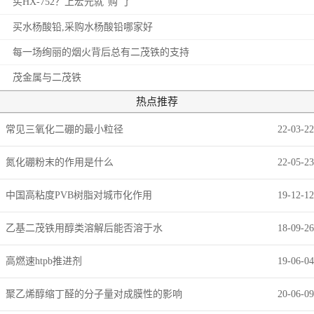
买HX-752？上宏元就“购”了
买水杨酸铅,采购水杨酸铅哪家好
每一场绚丽的烟火背后总有二茂铁的支持
茂金属与二茂铁
热点推荐
常见三氧化二硼的最小粒径
22-03-22
氮化硼粉末的作用是什么
22-05-23
中国高粘度PVB树脂对城市化作用
19-12-12
乙基二茂铁用醇类溶解后能否溶于水
18-09-26
高燃速htpb推进剂
19-06-04
聚乙烯醇缩丁醛的分子量对成膜性的影响
20-06-09