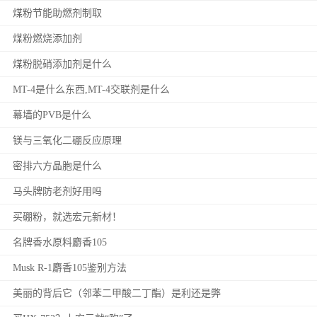
煤粉节能助燃剂制取
煤粉燃烧添加剂
煤粉脱硝添加剂是什么
MT-4是什么东西,MT-4交联剂是什么
幕墙的PVB是什么
镁与三氧化二硼反应原理
密排六方晶胞是什么
马头牌防老剂好用吗
买硼粉，就选宏元新材！
名牌香水原料麝香105
Musk R-1麝香105鉴别方法
美丽的背后它（邻苯二甲酸二丁酯）是利还是弊