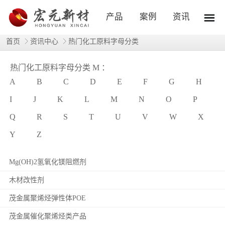
产品
案例
资讯
首页
资讯中心
热门化工原料字母分类
热门化工原料字母分类 M ：
A
B
C
D
E
F
G
H
I
J
K
L
M
N
O
P
Q
R
S
T
U
V
W
X
Y
Z
Mg(OH)2氢氧化镁阻燃剂
木材改性剂
茂金属聚烯烃弹性体POE
茂金属催化聚烯烃类产品