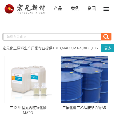
产品
案例
资讯
宏元化工原料生产厂家专业提供T313,MAPO,MT-4,BIDE,HX-
更多
752,HX-878等键合剂产品的生产销售,键合剂价格实惠,欢迎来电咨询!
三12-甲基氮丙啶氧化膦
三氟化硼二乙醇胺络合物A5
MAPO