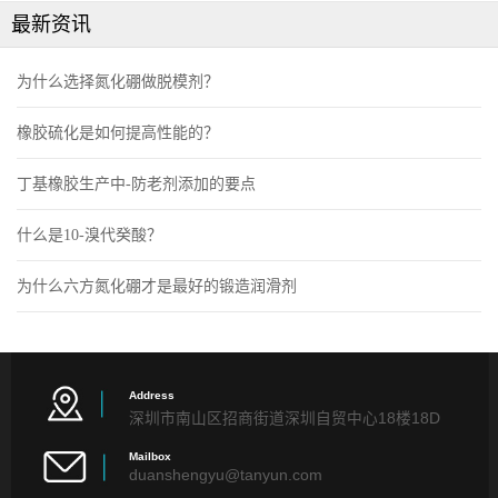
最新资讯
为什么选择氮化硼做脱模剂？
橡胶硫化是如何提高性能的？
丁基橡胶生产中-防老剂添加的要点
什么是10-溴代癸酸？
为什么六方氮化硼才是最好的锻造润滑剂
Address
深圳市南山区招商街道深圳自贸中心18楼18D
Mailbox
duanshengyu@tanyun.com