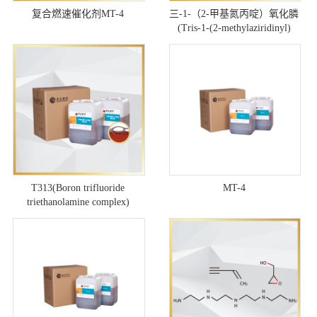
复合燃速催化剂MT-4
三-1-（2-甲基氮丙啶）氧化膦
(Tris-1-(2-methylaziridinyl)
phosphine oxide)
T313(Boron trifluoride
MT-4
triethanolamine complex)