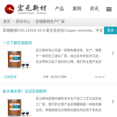
产品
案例
资讯
首页
资讯中心
亚铬酸铜生产厂家
亚铬酸铜CAS:12018-10-9,英文名别名Copper chromite，中文
更多
别名为:氧化铬铜，作为一种有效的燃速催化剂，应用于各种复合固体
一文了解亚铬酸铜
推进剂中，在航天等工业方面应用。
宏元新材母公司是一家拥有集研发、生产、销售
于一体的化工源头厂家，经过多年的技术沉淀，
在业界树立起了良好的口碑。我们的主营产品亚
铬酸铜是一种高效催化剂，用做碳氢化合物氧化
催化剂，作为一种有效的燃速催化剂，应用于各
立刻咨询
作者：宏元化工原料
23-10-16
种复合固体推进剂中，在航天等工业方面应用。
废水难处理？试试亚铬酸铜
宏元新材是国内拥有多年生产加工工艺沉淀的化
工厂家，我们的主营产品亚铬酸铜是一种高效催
化剂，用做碳氢化合物氧化催化剂应用于有机反
应中；作为消除发动机废气中的有机物质和一氧