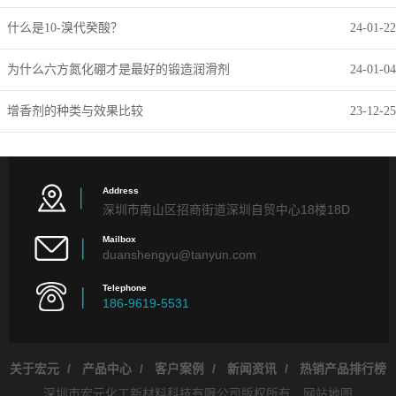
什么是10-溴代癸酸？
24-01-22
为什么六方氮化硼才是最好的锻造润滑剂
24-01-04
增香剂的种类与效果比较
23-12-25
Address
深圳市南山区招商街道深圳自贸中心18楼18D
Mailbox
duanshengyu@tanyun.com
Telephone
186-9619-5531
关于宏元
/
产品中心
/
客户案例
/
新闻资讯
/
热销产品排行榜
深圳市宏元化工新材料科技有限公司版权所有
网站地图