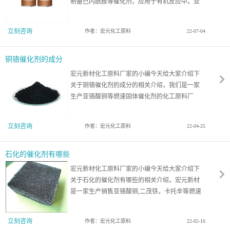
制备已内酰胺等催化剂，应用于有机反应中。亚
铬酸铜作为消除发动机废气中的有机物质和一氧
化碳的催化剂，应用于环保方面，作为一种有效
立刻咨询
作者：宏元化工原料
22-07-04
的燃速催化剂，应用于各种复合固体推进剂中，
在航天科工工业方面。
铜铬催化剂的成分
宏元新材化工原料厂家的小编今天给大家介绍下
关于铜铬催化剂的成分的相关介绍，我们是一家
生产亚铬酸铜等燃速固体催化剂的化工原料厂
家，已有50年的生产工艺经验，那么知道铜铬催
化剂的成分是什么吗？一起来看看吧！
立刻咨询
作者：宏元化工原料
22-04-25
石化的催化剂有哪些
宏元新材化工原料厂家的小编今天给大家介绍下
关于石化的催化剂有哪些的相关介绍，宏元新材
是一家生产销售亚铬酸铜,二茂铁，卡托辛等燃速
催化剂化工原料厂家，已有50年的生产工艺经
验，那么您知道石化的催化剂有哪些吗？什么是
立刻咨询
作者：宏元化工原料
22-02-16
石化催化剂？一起来看看吧！