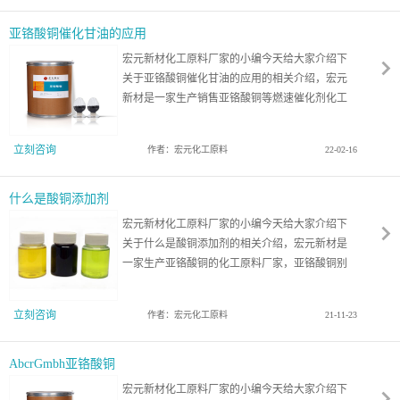
亚铬酸铜催化甘油的应用
宏元新材化工原料厂家的小编今天给大家介绍下
关于亚铬酸铜催化甘油的应用的相关介绍，宏元
新材是一家生产销售亚铬酸铜等燃速催化剂化工
原料厂家，已有50年的生产工艺经验，那么您知
道亚铬酸铜催化甘油的作用是什么？您知道锌修
立刻咨询
作者：宏元化工原料
22-02-16
饰亚铬酸铜催化甘油可以用来制备羟基丙酮吗？
一起来看看吧！
什么是酸铜添加剂
宏元新材化工原料厂家的小编今天给大家介绍下
关于什么是酸铜添加剂的相关介绍，宏元新材是
一家生产亚铬酸铜的化工原料厂家，亚铬酸铜别
名又叫做氧化铬铜，是一款燃速催化剂，外观为
棕黑色粉末状，但有些人在搜索酸铜添加剂常常
立刻咨询
作者：宏元化工原料
21-11-23
误以为是同一种物质，但其实不然，两者有着很
大的区别的！不过既然有人不认识酸铜添加剂的
话，今天小编就来讲讲什么是酸铜添加剂吧！
AbcrGmbh亚铬酸铜
宏元新材化工原料厂家的小编今天给大家介绍下