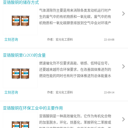
亚铬酸铜的储存方式
气体清除剂主要是用来消除各类发动机运行时产
生的废气中的有机物质和一氧化碳，废气中的有
机物质和一氧化碳肆意排放到空气中会对环境产
生很大的污染，使用亚铬酸铜作为气体清除剂的
生产原料可以提升生产出的气体清除剂的性能，
立刻咨询
作者：宏元化工原料
22-10-08
让它在使用的时候能够将废弃中的有机物质和一
氧化碳完全消除。
亚铬酸铜里Cr2O3的含量
燃速催化剂不仅要求高能、顿感、低特征信号，
还要越来越符合环保要求，在改善固体推进剂的
燃烧性能的同时也有利于固体推进剂总体能量水
平的提高，这些就对燃速催化剂的生产过程和生
产出的产品效果有了更严格的标准。亚铬酸铜就
立刻咨询
作者：宏元化工原料
22-09-14
是一种能满足这些要求的燃速催化剂。
亚铬酸铜在环保工业中的主要作用
亚铬酸铜是一种高效催化剂，它作为有机化合物
的加氢脱水，环化，烷基化，苯胺转化二苯胺或