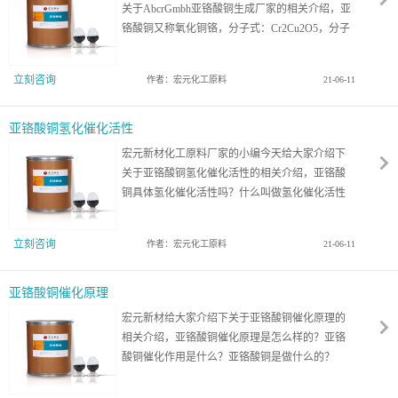
关于AbcrGmbh亚铬酸铜生成厂家的相关介绍，亚
铬酸铜又称氧化铜铬，分子式：Cr2Cu2O5，分子
量：311.08，用作固体推进剂燃烧速率催化剂，以
AP为氧化剂，在正常储存和操作条件下，常温密
立刻咨询
作者：宏元化工原料
21-06-11
封容器中稳定
亚铬酸铜氢化催化活性
宏元新材化工原料厂家的小编今天给大家介绍下
关于亚铬酸铜氢化催化活性的相关介绍，亚铬酸
铜具体氢化催化活性吗？什么叫做氢化催化活性
呢？早在55年，Adkins和Connor就发现亚铬酸铜
具有加氢催化活性。这是一种多用途多相催化
立刻咨询
作者：宏元化工原料
21-06-11
剂，可用于不同的反应。
亚铬酸铜催化原理
宏元新材给大家介绍下关于亚铬酸铜催化原理的
相关介绍，亚铬酸铜催化原理是怎么样的？亚铬
酸铜催化作用是什么？亚铬酸铜是做什么的？