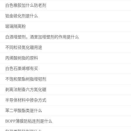
白色橡胶加什么防老剂
铂金硫化剂是什么
玻璃隔离粉
白酒增塑剂，酒里加增塑剂的作用是什么
不同粒径氮化硼用途
丙烯酸树脂的原料
白色石墨烯哪有买
不饱和聚酯树脂增韧剂
剥离法制备六方氮化硼
半导体材料中掺杂方式
苯二甲酸酯类是什么
BOPP薄膜防粘连剂是什么