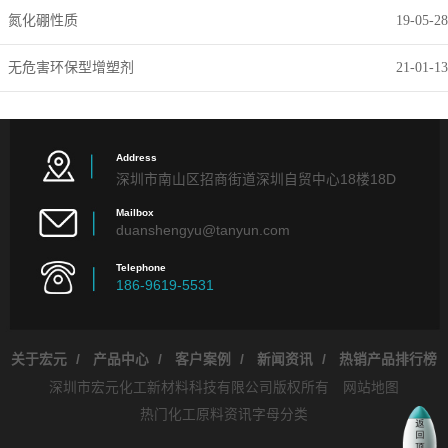
氮化硼性质
19-05-28
无危害环保型增塑剂
21-01-13
Address
深圳市南山区招商街道深圳自贸中心18楼18D
Mailbox
duanshengyu@tanyun.com
Telephone
186-9619-5531
关于宏元
/
产品中心
/
客户案例
/
新闻资讯
/
热销产品排行榜
深圳市宏元化工新材料科技有限公司版权所有
网站地图
热门化工原料资讯字母分类