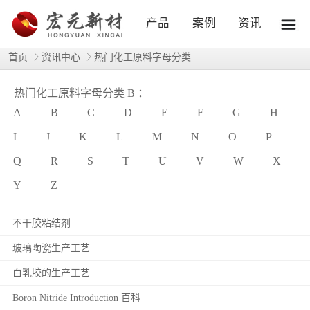
产品
案例
资讯
首页
资讯中心
热门化工原料字母分类
热门化工原料字母分类 B ：
A
B
C
D
E
F
G
H
I
J
K
L
M
N
O
P
Q
R
S
T
U
V
W
X
Y
Z
不干胶粘结剂
玻璃陶瓷生产工艺
白乳胶的生产工艺
Boron Nitride Introduction 百科