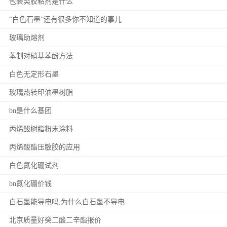
包装类胶粘剂是什么
“白色石墨”还有很多你不知道的事儿
玻璃助熔剂
苯制对硝基苯酚方法
白色无定形石墨
玻璃热转印油墨树脂
bn是什么基团
丙烯酸树脂粉末涂料
丙烯酸酯压敏胶的应用
白色氮化硼试剂
bn氮化硼价钱
白石墨能导电吗,为什么白石墨不导电
北京质量好癸二酸二辛酯报价