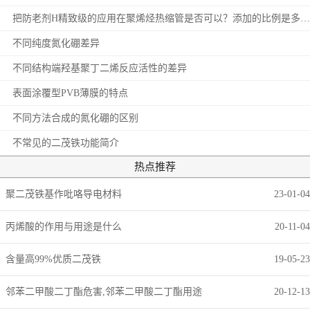
把防老剂H精致级的应用在聚烯烃热缩管是否可以？添加的比例是多少？
不同纯度氮化硼差异
不同结构端羟基聚丁二烯反应活性的差异
表面涂覆型PVB薄膜的特点
不同方法合成的氮化硼的区别
不常见的二茂铁功能简介
热点推荐
聚二茂铁基作吡咯导电材料
23-01-04
丙烯酸的作用与用途是什么
20-11-04
含量高99%优质二茂铁
19-05-23
邻苯二甲酸二丁酯危害,邻苯二甲酸二丁酯用途
20-12-13