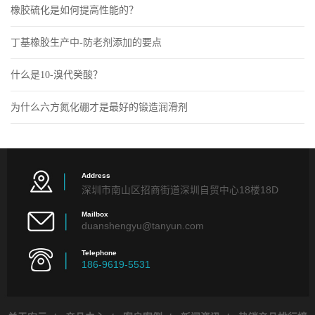
橡胶硫化是如何提高性能的？
丁基橡胶生产中-防老剂添加的要点
什么是10-溴代癸酸？
为什么六方氮化硼才是最好的锻造润滑剂
Address
深圳市南山区招商街道深圳自贸中心18楼18D
Mailbox
duanshengyu@tanyun.com
Telephone
186-9619-5531