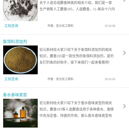
关于人造合成麝香种类的相关介绍，我们是一家
生产销售人工麝香105，人造麝香，11-氧杂十六内
酯的化工原料厂家，已有50年的生产工艺经验，
我们的麝香105是隶属于人造麝香分类的，那么您
立刻咨询
作者：宏元化工原料
22-12-20
知道啥叫人工合成的麝香？人造合成麝香种类有
哪些吗？一起来看看吧！
鱼饵料添加剂
宏元新材给大家介绍下关于鱼饵料添加剂的相关
知识，麝香105是一款优秀的鱼饵料添加剂，是钓
友们钓鱼的好助手，接下来我们一起来看看吧!
立刻咨询
作者：宏元化工原料
22-11-25
香水香味类型
宏元新材给大家介绍下关于香水香味类型的相关
知识，麝香105等人造麝香适用于各种香水、香精
中充当定香、持香的作用，那么香水香味类型有
什么呢？一起来看看吧！