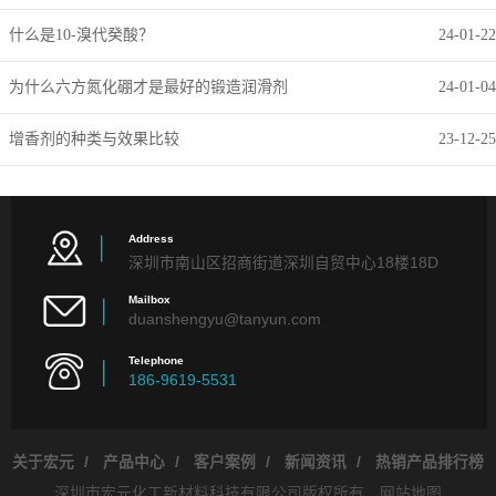
什么是10-溴代癸酸？
24-01-22
为什么六方氮化硼才是最好的锻造润滑剂
24-01-04
增香剂的种类与效果比较
23-12-25
Address
深圳市南山区招商街道深圳自贸中心18楼18D
Mailbox
duanshengyu@tanyun.com
Telephone
186-9619-5531
关于宏元
/
产品中心
/
客户案例
/
新闻资讯
/
热销产品排行榜
深圳市宏元化工新材料科技有限公司版权所有
网站地图