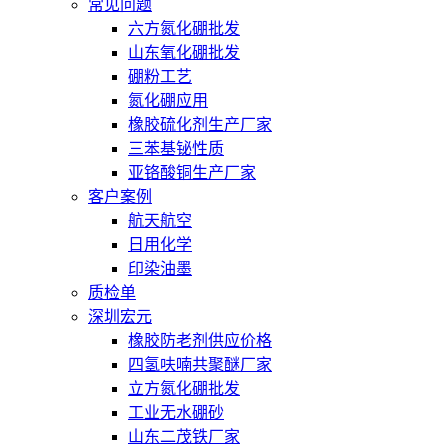
常见问题
六方氮化硼批发
山东氧化硼批发
硼粉工艺
氮化硼应用
橡胶硫化剂生产厂家
三苯基铋性质
亚铬酸铜生产厂家
客户案例
航天航空
日用化学
印染油墨
质检单
深圳宏元
橡胶防老剂供应价格
四氢呋喃共聚醚厂家
立方氮化硼批发
工业无水硼砂
山东二茂铁厂家