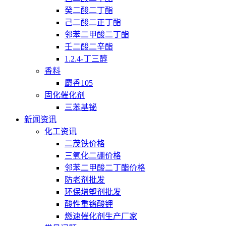
癸二酸二丁酯
己二酸二正丁酯
邻苯二甲酸二丁酯
壬二酸二辛酯
1.2.4-丁三醇
香料
麝香105
固化催化剂
三苯基铋
新闻资讯
化工资讯
二茂铁价格
三氧化二硼价格
邻苯二甲酸二丁酯价格
防老剂批发
环保增塑剂批发
酸性重铬酸钾
燃速催化剂生产厂家