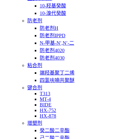
10-羟基癸酸
10-溴代癸酸
防老剂
防老剂H
防老剂IPPD
N-甲基-N′,N′-二
防老剂4020
防老剂4030
粘合剂
端羟基聚丁二烯
四氢呋喃共聚醚
键合剂
T313
MT-4
BIDE
HX-752
HX-878
增塑剂
癸二酸二辛酯
己二酸二辛酯