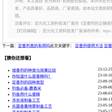
声明：本文源自"宏元新材"官网整合整理，深圳市宏元
发，产品质量好、品质高，厂家直销。如本站文章和转
理。
访客评论：宏元化工原料批发厂家的《定香剂的正确使
【栏目编辑】：
宏元化工原料批发厂家
版权所有：https:
下一篇：
定香剂真的有用吗
此文关键字：
定香剂使用方法
定香
【猜你还想看】
23-12-2
增香剂的种类与效果比较
23-10-1
你知道什么是香精吗？
23-09-1
定香剂的四种类型
23-09-0
钓鱼必备-麝香米
23-08-0
钓鱼用什么香精
23-06-1
洗衣液制备工艺
23-05-1
杀菌香薰喷雾制备工艺
23-05-1