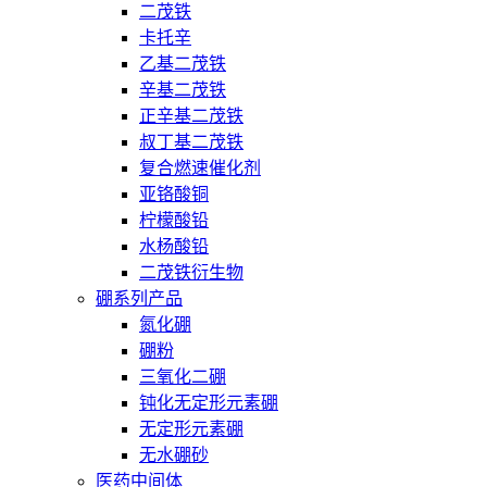
二茂铁
卡托辛
乙基二茂铁
辛基二茂铁
正辛基二茂铁
叔丁基二茂铁
复合燃速催化剂
亚铬酸铜
柠檬酸铅
水杨酸铅
二茂铁衍生物
硼系列产品
氮化硼
硼粉
三氧化二硼
钝化无定形元素硼
无定形元素硼
无水硼砂
医药中间体