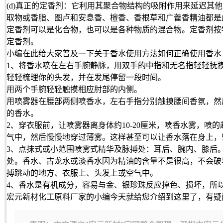
(d)真正的定香剂：它利用其聚合物结构的吸附作用来延迟其
取物或香脂、图卢和安息香、檀香、香根草和广藿香精油都是
定香剂可以是化合物，也可以是各种物质的混合物。定香剂按
定香剂。
小编在此给大家普及一下关于香水使用方法如何正确使用香水
1、将香水喷在左右手腕静脉，用双手的中指和无名指轻轻抚
轻轻梳理你的头发，并在发尾停留一段时间。
用两个手腕轻轻触摸相应肘部的内侧。
用喷雾器在腰部两侧喷香水，左右手指分别触摸腰间香氛，然
的香水。
2、穿衣服前，让喷雾器离身体约10-20厘米，喷香水雾，喷
气中，然后慢慢地穿过薄雾。这样甚至可以让香水落在身上，
3、点抹式或小范围喷雾式精华及脉搏处：耳后、腕内、膝后
处。香水、古龙水或淡香水因为精油的含量不是很高，不会破
搏跳动的地方、衣服上、头发上或空气中。
4、香水是有机成分，容易与金、银珍珠反应掉色、损坏，所
宏元新材化工原料厂家的小编今天就给您介绍到这里了，有疑