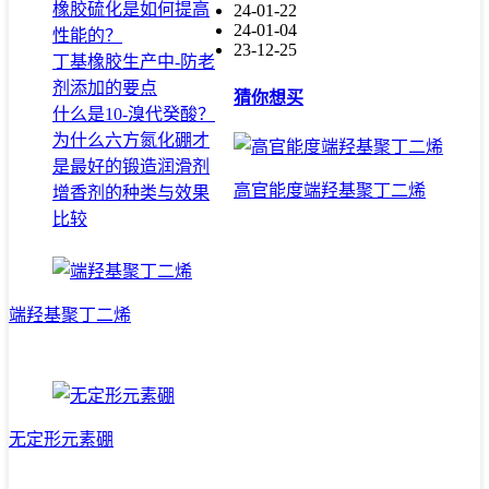
橡胶硫化是如何提高
24-01-22
24-01-04
性能的？
23-12-25
丁基橡胶生产中-防老
剂添加的要点
猜你想买
什么是10-溴代癸酸？
为什么六方氮化硼才
是最好的锻造润滑剂
高官能度端羟基聚丁二烯
增香剂的种类与效果
比较
端羟基聚丁二烯
无定形元素硼