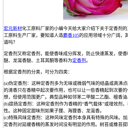
宏元新材
化工原料厂家的小编今天给大家介绍下关于定香剂的
工原料生产厂家，要知道人造
麝香105
的应用领域十分广阔，其
道吗？
定香剂又称定香剂，能使香味成分挥发，防止快速蒸发，使香
醚、龙涎香醚、土耳其酮等香料为
定香剂
。
根据定香剂的分类，可分为四类：
(a)伪定香剂：这种定香剂多为无味或微弱气味的结晶或高沸
的清香只在香精中起次要作用，也可以让一些香精起到次要的
想，但使用范围更广。典型品种如邻苯二甲酸二乙酯、檀香油
(b)提扬定香剂：这种定香剂作为香精的“香气载体”或增效
性。这种固定甜味剂如果子狸、海狸香、龙涎香。
(c)特殊风味定香剂：这种风味定香剂本身具有特殊的风味。
定香剂对延缓香精的蒸发时间没有明显的作用。树苔或橡苔提