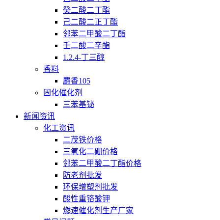
癸二酸二丁酯
己二酸二正丁酯
邻苯二甲酸二丁酯
壬二酸二辛酯
1.2.4-丁三醇
香料
麝香105
固化催化剂
三苯基铋
新闻资讯
化工资讯
二茂铁价格
三氧化二硼价格
邻苯二甲酸二丁酯价格
防老剂批发
环保增塑剂批发
酸性重铬酸钾
燃速催化剂生产厂家