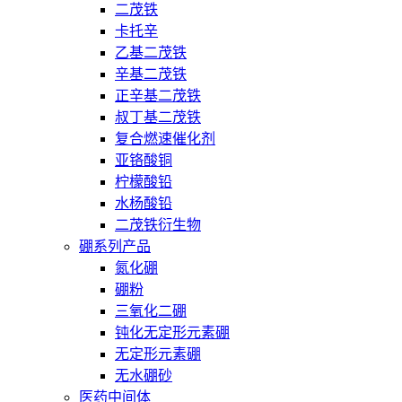
二茂铁
卡托辛
乙基二茂铁
辛基二茂铁
正辛基二茂铁
叔丁基二茂铁
复合燃速催化剂
亚铬酸铜
柠檬酸铅
水杨酸铅
二茂铁衍生物
硼系列产品
氮化硼
硼粉
三氧化二硼
钝化无定形元素硼
无定形元素硼
无水硼砂
医药中间体