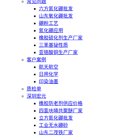
常见问题
六方氮化硼批发
山东氧化硼批发
硼粉工艺
氮化硼应用
橡胶硫化剂生产厂家
三苯基铋性质
亚铬酸铜生产厂家
客户案例
航天航空
日用化学
印染油墨
质检单
深圳宏元
橡胶防老剂供应价格
四氢呋喃共聚醚厂家
立方氮化硼批发
工业无水硼砂
山东二茂铁厂家