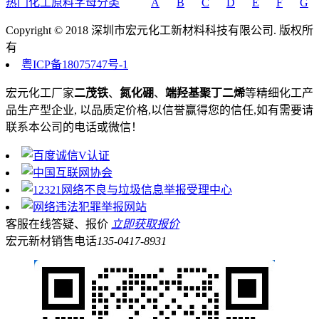
热门化工原料字母分类
A
B
C
D
E
F
G
Copyright © 2018 深圳市宏元化工新材料科技有限公司. 版权所
有
粤ICP备18075747号-1
宏元化工厂家
二茂铁
、
氮化硼
、
端羟基聚丁二烯
等精细化工产
品生产型企业, 以品质定价格,以信誉赢得您的信任,如有需要请
联系本公司的电话或微信！
客服在线答疑、报价
立即获取报价
宏元新材销售电话
135-0417-8931