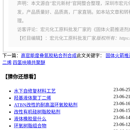
声明：本文源自"宏元新材"官网整合整理，深圳市宏元
发，产品质量好、品质高，厂家直销。如本站文章和转
理。
访客评论：宏元化工原料批发厂家的《固体火箭推进剂
【栏目编辑】：
宏元化工原料批发厂家
版权所有：https:
下一篇：
高官能度叠氮胶粘合剂合成
此文关键字：
固体火箭推
二烯
四氢呋喃共聚醚
【猜你还想看】
23-06-2
水下自修复材料工艺
23-06-2
羟基液体聚丁二烯
23-06-1
ATBN改性的耐高温环氧胶粘剂
23-06-1
改性有机硅树脂胶粘剂
23-06-1
液体橡胶是什么
23-06-1
环氧树脂组合物