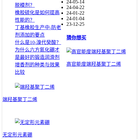
24-05-14
脱模剂？
24-04-22
橡胶硫化是如何提高
24-01-22
24-01-04
性能的？
23-12-25
丁基橡胶生产中-防老
剂添加的要点
猜你想买
什么是10-溴代癸酸？
为什么六方氮化硼才
是最好的锻造润滑剂
高官能度端羟基聚丁二烯
增香剂的种类与效果
比较
端羟基聚丁二烯
无定形元素硼