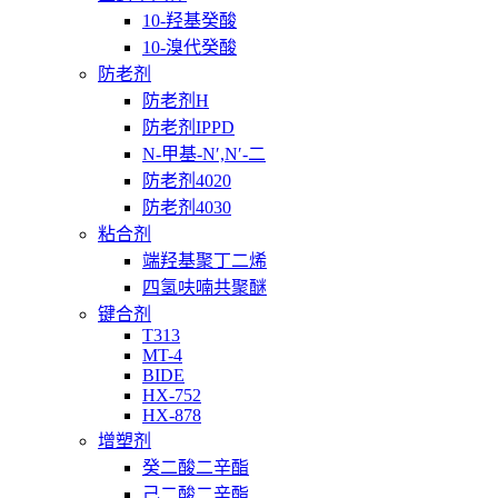
10-羟基癸酸
10-溴代癸酸
防老剂
防老剂H
防老剂IPPD
N-甲基-N′,N′-二
防老剂4020
防老剂4030
粘合剂
端羟基聚丁二烯
四氢呋喃共聚醚
键合剂
T313
MT-4
BIDE
HX-752
HX-878
增塑剂
癸二酸二辛酯
己二酸二辛酯