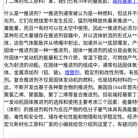
丁二烯的化工原料厂家，我们已有50年的
叠氮胶，
端羟基聚丁
什么是**推进剂？**推进剂通常被认为是一种燃料，但这并
化剂，它们在燃烧室中发生反应，猛烈地释放热量来推进**。
量能量，而且**有时可以在太空中使用，因此**推进剂必须
某种形式大量储存在推进剂容器中，并以流体射流的形式从*
体，这些气体膨胀并从喷嘴中射出，加速并从**底部爆发，产
固体**推进剂是一种**推进剂，固体**推进剂的成分是由
作固体**发动机的能量和工作介质，常温下稳定，可燃烧产
化为射流的动能。在固体**推进剂的组成中，通常包括固体
体、金属添加剂（铝、铍)、
增塑剂
、稳定剂和改性剂等。有些
剂。复合推进剂不仅是固体发动机的燃料，也是结构材料的一
此，不断开发出基于各种聚合物的推进剂。美国自1944年首
聚氯乙烯、聚氨酯、聚丁二烯等复合推进剂。目前端羟基聚丁
**发动机固体推进剂的选择和使用主要考虑三个因素：能量
（体积）的推进剂和作为反应产物的低分子量气体具有高能量
能、毒性和安全性、储存老化性能和物理和化学稳定性。经济
宏元新材化工原料厂家的小编就给您介绍到这里了，有疑问的