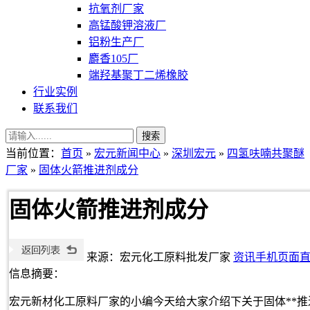
抗氧剂厂家
高锰酸钾溶液厂
铝粉生产厂
麝香105厂
端羟基聚丁二烯橡胶
行业实例
联系我们
当前位置：
首页
»
宏元新闻中心
»
深圳宏元
»
四氢呋喃共聚醚
厂家
»
固体火箭推进剂成分
固体火箭推进剂成分
来源：宏元化工原料批发厂家
资讯手机页面
信息摘要：
宏元新材化工原料厂家的小编今天给大家介绍下关于固体**