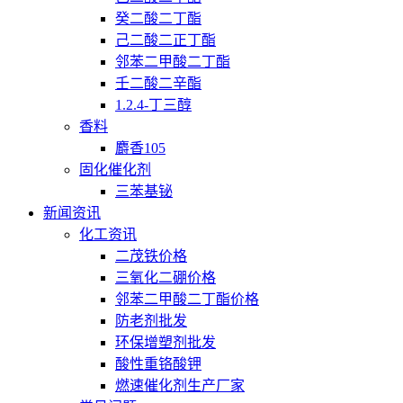
癸二酸二丁酯
己二酸二正丁酯
邻苯二甲酸二丁酯
壬二酸二辛酯
1.2.4-丁三醇
香料
麝香105
固化催化剂
三苯基铋
新闻资讯
化工资讯
二茂铁价格
三氧化二硼价格
邻苯二甲酸二丁酯价格
防老剂批发
环保增塑剂批发
酸性重铬酸钾
燃速催化剂生产厂家