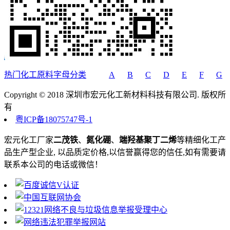
热门化工原料字母分类
A
B
C
D
E
F
G
Copyright © 2018 深圳市宏元化工新材料科技有限公司. 版权所
有
粤ICP备18075747号-1
宏元化工厂家
二茂铁
、
氮化硼
、
端羟基聚丁二烯
等精细化工产
品生产型企业, 以品质定价格,以信誉赢得您的信任,如有需要请
联系本公司的电话或微信！