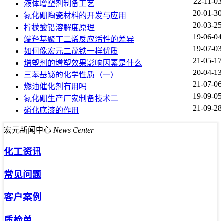
22-11-0
液体增塑剂制备工艺
20-01-3
氮化硼陶瓷材料的开发与应用
20-03-2
柠檬酸铅溶解度原理
19-06-0
端羟基聚丁二烯反应活性的差异
19-07-0
如何像宏元二茂铁一样优质
21-05-1
增塑剂的增塑效果影响因素是什么
20-04-1
三苯基铋的化学性质（一）
21-07-0
燃油催化剂有用吗
19-09-0
氮化硼生产厂家制备技术二
21-09-2
磷化底漆的作用
宏元新闻中心
News Center
化工资讯
常见问题
客户案例
质检单