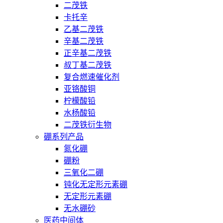
二茂铁
卡托辛
乙基二茂铁
辛基二茂铁
正辛基二茂铁
叔丁基二茂铁
复合燃速催化剂
亚铬酸铜
柠檬酸铅
水杨酸铅
二茂铁衍生物
硼系列产品
氮化硼
硼粉
三氧化二硼
钝化无定形元素硼
无定形元素硼
无水硼砂
医药中间体