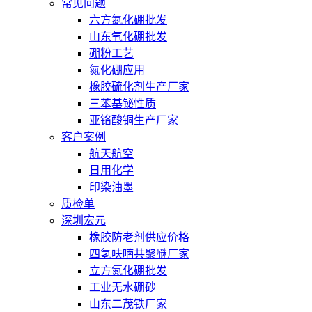
常见问题
六方氮化硼批发
山东氧化硼批发
硼粉工艺
氮化硼应用
橡胶硫化剂生产厂家
三苯基铋性质
亚铬酸铜生产厂家
客户案例
航天航空
日用化学
印染油墨
质检单
深圳宏元
橡胶防老剂供应价格
四氢呋喃共聚醚厂家
立方氮化硼批发
工业无水硼砂
山东二茂铁厂家