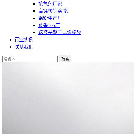
抗氧剂厂家
高锰酸钾溶液厂
铝粉生产厂
麝香105厂
端羟基聚丁二烯橡胶
行业实例
联系我们