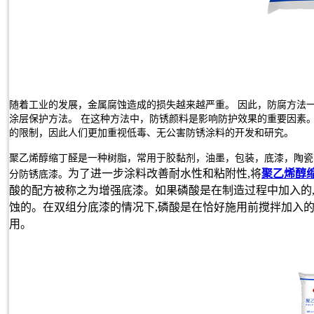
随着工业的发展，金属腐蚀造成的损失越来越严重。 因此，防腐方法
涂层保护方法。 在这种方法中，防锈颜料是影响防护效果的重要因素。
的限制，因此人们更加重视低毒、无公害防锈涂料的开发和研究。
聚乙烯醇缩丁醛是一种树脂，常用于胶黏剂，油墨，包装，底漆，陶瓷
为了进一步
涂料
改善耐水性和粘附性,将
聚乙烯醇
分防锈底漆。
酸的配方被称之为增强底漆。如果磷酸是在制造过程中加入的
蚀的。在双组分底漆的情况下,磷酸是在恰好施用前搅拌加入的。
用。