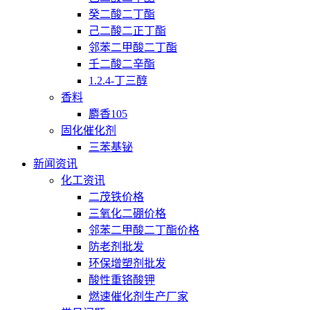
癸二酸二丁酯
己二酸二正丁酯
邻苯二甲酸二丁酯
壬二酸二辛酯
1.2.4-丁三醇
香料
麝香105
固化催化剂
三苯基铋
新闻资讯
化工资讯
二茂铁价格
三氧化二硼价格
邻苯二甲酸二丁酯价格
防老剂批发
环保增塑剂批发
酸性重铬酸钾
燃速催化剂生产厂家