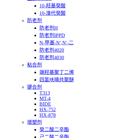
10-羟基癸酸
10-溴代癸酸
防老剂
防老剂H
防老剂IPPD
N-甲基-N′,N′-二
防老剂4020
防老剂4030
粘合剂
端羟基聚丁二烯
四氢呋喃共聚醚
键合剂
T313
MT-4
BIDE
HX-752
HX-878
增塑剂
癸二酸二辛酯
己二酸二辛酯