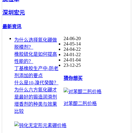
深圳宏元
最新资讯
24-06-20
为什么选择氮化硼做
24-05-14
脱模剂？
24-04-22
橡胶硫化是如何提高
24-01-22
24-01-04
性能的？
23-12-25
丁基橡胶生产中-防老
剂添加的要点
猜你想买
什么是10-溴代癸酸？
为什么六方氮化硼才
是最好的锻造润滑剂
对苯醌二肟价格
增香剂的种类与效果
比较