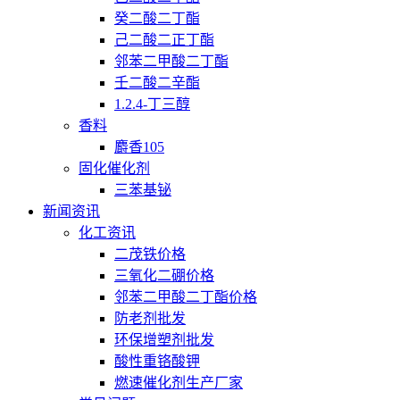
癸二酸二丁酯
己二酸二正丁酯
邻苯二甲酸二丁酯
壬二酸二辛酯
1.2.4-丁三醇
香料
麝香105
固化催化剂
三苯基铋
新闻资讯
化工资讯
二茂铁价格
三氧化二硼价格
邻苯二甲酸二丁酯价格
防老剂批发
环保增塑剂批发
酸性重铬酸钾
燃速催化剂生产厂家