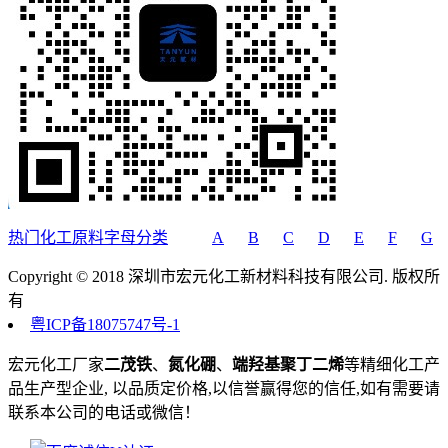
热门化工原料字母分类
A
B
C
D
E
F
G
Copyright © 2018 深圳市宏元化工新材料科技有限公司. 版权所
有
粤ICP备18075747号-1
宏元化工厂家
二茂铁
、
氮化硼
、
端羟基聚丁二烯
等精细化工产
品生产型企业, 以品质定价格,以信誉赢得您的信任,如有需要请
联系本公司的电话或微信！