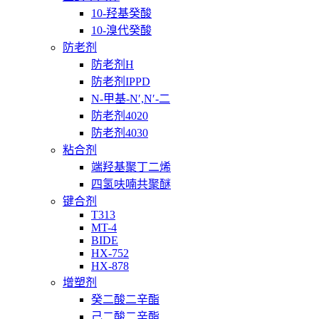
10-羟基癸酸
10-溴代癸酸
防老剂
防老剂H
防老剂IPPD
N-甲基-N′,N′-二
防老剂4020
防老剂4030
粘合剂
端羟基聚丁二烯
四氢呋喃共聚醚
键合剂
T313
MT-4
BIDE
HX-752
HX-878
增塑剂
癸二酸二辛酯
己二酸二辛酯