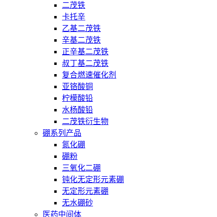
二茂铁
卡托辛
乙基二茂铁
辛基二茂铁
正辛基二茂铁
叔丁基二茂铁
复合燃速催化剂
亚铬酸铜
柠檬酸铅
水杨酸铅
二茂铁衍生物
硼系列产品
氮化硼
硼粉
三氧化二硼
钝化无定形元素硼
无定形元素硼
无水硼砂
医药中间体