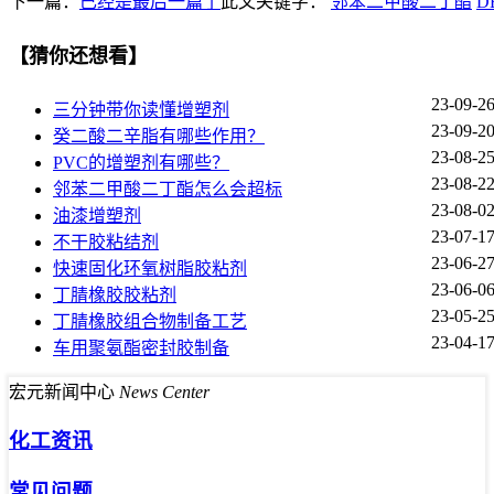
下一篇：
已经是最后一篇了
此文关键字：
邻苯二甲酸二丁酯
D
【猜你还想看】
23-09-2
三分钟带你读懂增塑剂
23-09-2
癸二酸二辛脂有哪些作用？
23-08-2
PVC的增塑剂有哪些？
23-08-2
邻苯二甲酸二丁酯怎么会超标
23-08-0
油漆增塑剂
23-07-1
不干胶粘结剂
23-06-2
快速固化环氧树脂胶粘剂
23-06-0
丁腈橡胶胶粘剂
23-05-2
丁腈橡胶组合物制备工艺
23-04-1
车用聚氨酯密封胶制备
宏元新闻中心
News Center
化工资讯
常见问题