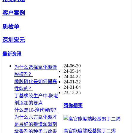
客户案例
质检单
深圳宏元
最新资讯
24-06-20
为什么选择氮化硼做
24-05-14
脱模剂？
24-04-22
橡胶硫化是如何提高
24-01-22
24-01-04
性能的？
23-12-25
丁基橡胶生产中-防老
剂添加的要点
猜你想买
什么是10-溴代癸酸？
为什么六方氮化硼才
是最好的锻造润滑剂
高官能度端羟基聚丁二烯
增香剂的种类与效果