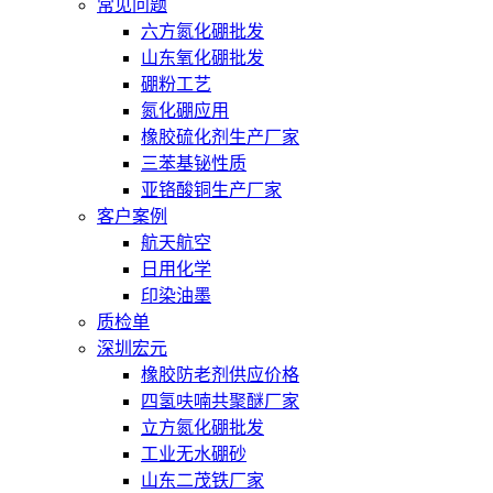
常见问题
六方氮化硼批发
山东氧化硼批发
硼粉工艺
氮化硼应用
橡胶硫化剂生产厂家
三苯基铋性质
亚铬酸铜生产厂家
客户案例
航天航空
日用化学
印染油墨
质检单
深圳宏元
橡胶防老剂供应价格
四氢呋喃共聚醚厂家
立方氮化硼批发
工业无水硼砂
山东二茂铁厂家