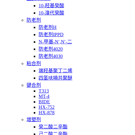
10-羟基癸酸
10-溴代癸酸
防老剂
防老剂H
防老剂IPPD
N-甲基-N′,N′-二
防老剂4020
防老剂4030
粘合剂
端羟基聚丁二烯
四氢呋喃共聚醚
键合剂
T313
MT-4
BIDE
HX-752
HX-878
增塑剂
癸二酸二辛酯
己二酸二辛酯