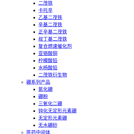
二茂铁
卡托辛
乙基二茂铁
辛基二茂铁
正辛基二茂铁
叔丁基二茂铁
复合燃速催化剂
亚铬酸铜
柠檬酸铅
水杨酸铅
二茂铁衍生物
硼系列产品
氮化硼
硼粉
三氧化二硼
钝化无定形元素硼
无定形元素硼
无水硼砂
医药中间体