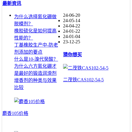
最新资讯
24-06-20
为什么选择氮化硼做
24-05-14
脱模剂？
24-04-22
橡胶硫化是如何提高
24-01-22
24-01-04
性能的？
23-12-25
丁基橡胶生产中-防老
剂添加的要点
猜你想买
什么是10-溴代癸酸？
为什么六方氮化硼才
是最好的锻造润滑剂
二茂铁CAS102-54-5
增香剂的种类与效果
比较
麝香105价格