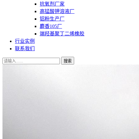
抗氧剂厂家
高锰酸钾溶液厂
铝粉生产厂
麝香105厂
端羟基聚丁二烯橡胶
行业实例
联系我们