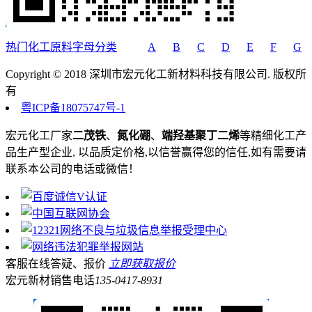
热门化工原料字母分类
A
B
C
D
E
F
G
Copyright © 2018 深圳市宏元化工新材料科技有限公司. 版权所
有
粤ICP备18075747号-1
宏元化工厂家
二茂铁
、
氮化硼
、
端羟基聚丁二烯
等精细化工产
品生产型企业, 以品质定价格,以信誉赢得您的信任,如有需要请
联系本公司的电话或微信！
客服在线答疑、报价
立即获取报价
宏元新材销售电话
135-0417-8931