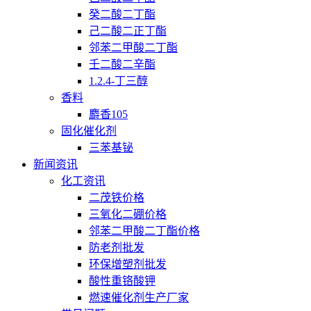
癸二酸二丁酯
己二酸二正丁酯
邻苯二甲酸二丁酯
壬二酸二辛酯
1.2.4-丁三醇
香料
麝香105
固化催化剂
三苯基铋
新闻资讯
化工资讯
二茂铁价格
三氧化二硼价格
邻苯二甲酸二丁酯价格
防老剂批发
环保增塑剂批发
酸性重铬酸钾
燃速催化剂生产厂家