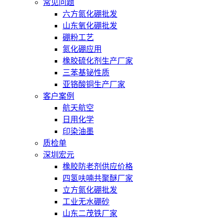
常见问题
六方氮化硼批发
山东氧化硼批发
硼粉工艺
氮化硼应用
橡胶硫化剂生产厂家
三苯基铋性质
亚铬酸铜生产厂家
客户案例
航天航空
日用化学
印染油墨
质检单
深圳宏元
橡胶防老剂供应价格
四氢呋喃共聚醚厂家
立方氮化硼批发
工业无水硼砂
山东二茂铁厂家