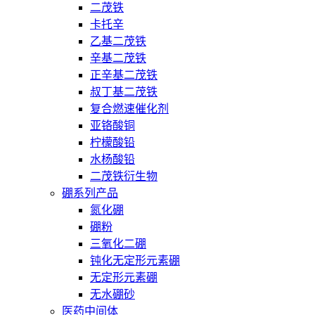
二茂铁
卡托辛
乙基二茂铁
辛基二茂铁
正辛基二茂铁
叔丁基二茂铁
复合燃速催化剂
亚铬酸铜
柠檬酸铅
水杨酸铅
二茂铁衍生物
硼系列产品
氮化硼
硼粉
三氧化二硼
钝化无定形元素硼
无定形元素硼
无水硼砂
医药中间体