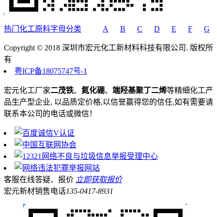
热门化工原料字母分类
A
B
C
D
E
F
G
Copyright © 2018 深圳市宏元化工新材料科技有限公司. 版权所
有
粤ICP备18075747号-1
宏元化工厂家
二茂铁
、
氮化硼
、
端羟基聚丁二烯
等精细化工产
品生产型企业, 以品质定价格,以信誉赢得您的信任,如有需要请
联系本公司的电话或微信！
客服在线答疑、报价
立即获取报价
宏元新材销售电话
135-0417-8931