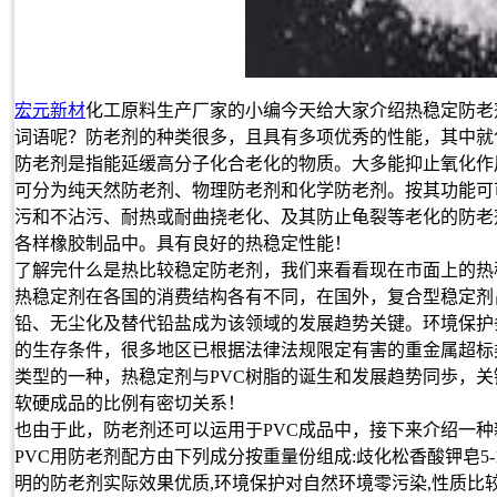
宏元新材
化工原料生产厂家的小编今天给大家介绍热稳定防老
词语呢？防老剂的种类很多，且具有多项优秀的性能，其中就
防老剂是指能延缓高分子化合老化的物质。大多能抑止氧化作
可分为纯天然防老剂、物理防老剂和化学防老剂。按其功能可
污和不沾污、耐热或耐曲挠老化、及其防止龟裂等老化的防老
各样橡胶制品中。具有良好的热稳定性能！
了解完什么是热比较稳定防老剂，我们来看看现在市面上的热
热稳定剂在各国的消费结构各有不同，在国外，复合型稳定剂占总
铅、无尘化及替代铅盐成为该领域的发展趋势关键。环境保护
的生存条件，很多地区已根据法律法规限定有害的重金属超标
类型的一种，热稳定剂与PVC树脂的诞生和发展趋势同歩，关键
软硬成品的比例有密切关系！
也由于此，防老剂还可以运用于PVC成品中，接下来介绍一种
PVC用防老剂配方由下列成分按重量份组成:歧化松香酸钾皂5-10份,
明的防老剂实际效果优质,环境保护对自然环境零污染,性质比较