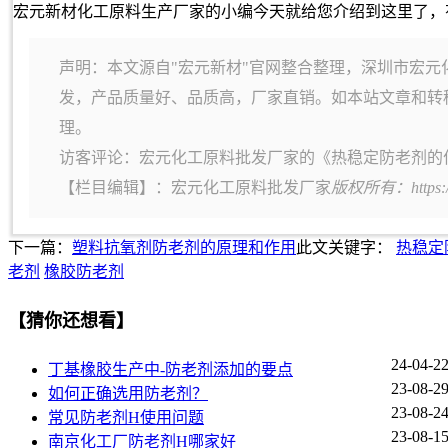
宏元新材化工原料生产厂家的小编今天就给您介绍到这里了，
声明：本文源自"宏元新材"官网整合整理，深圳市宏元
发，产品质量好、品质高，厂家直销。如本站文章和转
理。
访客评论：宏元化工原料批发厂家的《热稳定防老剂的
【栏目编辑】：
宏元化工原料批发厂家
版权所有：https:
下一篇：
塑料抗氧剂防老剂的原理和作用
此文关键字：
热稳定
老剂
橡胶防老剂
【猜你还想看】
24-04-2
丁基橡胶生产中-防老剂添加的要点
23-08-2
如何正确选用防老剂？
23-08-2
常见防老剂H使用问题
23-08-1
南京化工厂防老剂H哪家好