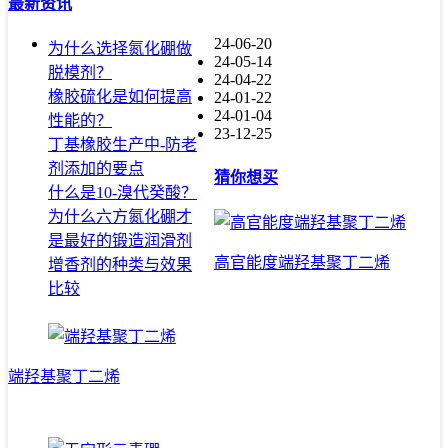
最新资讯
24-06-20
为什么选择氮化硼做
24-05-14
脱模剂？
24-04-22
橡胶硫化是如何提高
24-01-22
24-01-04
性能的？
23-12-25
丁基橡胶生产中-防老
剂添加的要点
猜你想买
什么是10-溴代癸酸？
为什么六方氮化硼才
是最好的锻造润滑剂
高官能度端羟基聚丁二烯
增香剂的种类与效果
比较
端羟基聚丁二烯