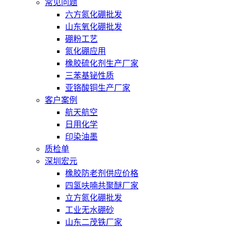
常见问题
六方氮化硼批发
山东氧化硼批发
硼粉工艺
氮化硼应用
橡胶硫化剂生产厂家
三苯基铋性质
亚铬酸铜生产厂家
客户案例
航天航空
日用化学
印染油墨
质检单
深圳宏元
橡胶防老剂供应价格
四氢呋喃共聚醚厂家
立方氮化硼批发
工业无水硼砂
山东二茂铁厂家