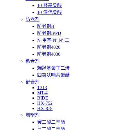
10-羟基癸酸
10-溴代癸酸
防老剂
防老剂H
防老剂IPPD
N-甲基-N′,N′-二
防老剂4020
防老剂4030
粘合剂
端羟基聚丁二烯
四氢呋喃共聚醚
键合剂
T313
MT-4
BIDE
HX-752
HX-878
增塑剂
癸二酸二辛酯
己二酸二辛酯