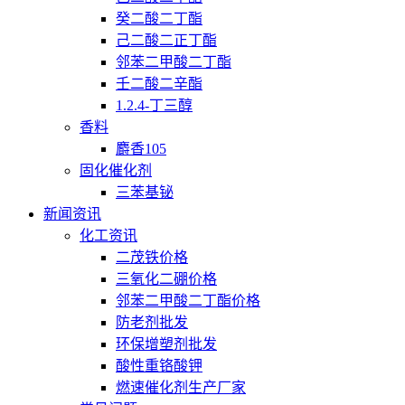
癸二酸二丁酯
己二酸二正丁酯
邻苯二甲酸二丁酯
壬二酸二辛酯
1.2.4-丁三醇
香料
麝香105
固化催化剂
三苯基铋
新闻资讯
化工资讯
二茂铁价格
三氧化二硼价格
邻苯二甲酸二丁酯价格
防老剂批发
环保增塑剂批发
酸性重铬酸钾
燃速催化剂生产厂家