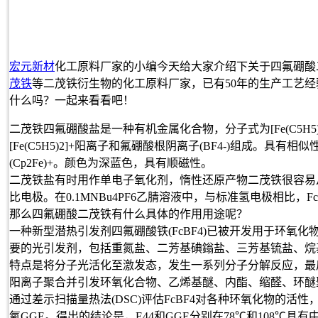
宏元新材
化工原料厂家的小编今天给大家介绍下关于四氟硼酸
茂铁
等二茂铁衍生物的化工原料厂家，已有50年的生产工艺
什么吗？一起来看看吧！
二茂铁四氟硼酸盐是一种有机金属化合物，分子式为[Fe(C5H
[Fe(C5H5)2]+阳离子和氟硼酸根阴离子(BF4-)组成。
(Cp2Fe)+。颜色为深蓝色，具有顺磁性。
二茂铁盐有时用作单电子氧化剂，惰性还原产物二茂铁很容易
比电极。在0.1MNBu4PF6乙腈溶液中，与标准氢电极相比，Fc+/
那么四氟硼酸二茂铁有什么具体的作用用途呢？
一种新型潜热引发剂四氟硼酸铁(FcBF4)已被开发用于环
要的光引发剂，包括重氮盐、二芳基碘鎓盐、三芳基锍盐、烷
特点是将分子光活化至激发态，发生一系列分子分解反应，最
阳离子聚合并引发环氧化合物、乙烯基醚、内酯、缩醛、环醚
通过差示扫描量热法(DSC)评估FcBF4对各种环氧化物的活性
氧GGE。得出的结论是，E44和GGE分别在78℃和108℃具