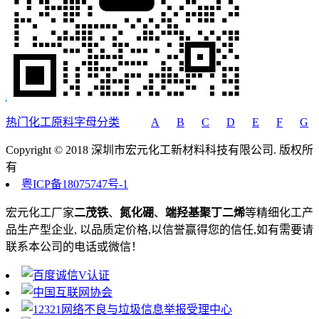
热门化工原料字母分类
A
B
C
D
E
F
G
Copyright © 2018 深圳市宏元化工新材料科技有限公司. 版权所
有
粤ICP备18075747号-1
宏元化工厂家
二茂铁
、
氮化硼
、
端羟基聚丁二烯
等精细化工产
品生产型企业, 以品质定价格,以信誉赢得您的信任,如有需要请
联系本公司的电话或微信！