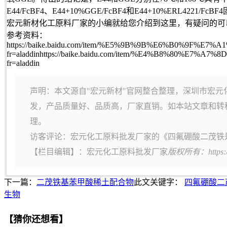
E44/FcBF4、E44+10%GGE/FcBF4和E44+10%ERL4221
宏元新材化工原料厂家的小编就给您介绍到这里，有疑问的可
参考资料：
https://baike.baidu.com/item/%E5%9B%9B%E6%B0%9F%
fr=aladdinhttps://baike.baidu.com/item/%E4%B8%
fr=aladdin
声明：本文源自"宏元新材"官网整合整理，深圳市宏元
发，产品质量好、品质高，厂家直销。如本站文章和转
理。
访客评论：宏元化工原料批发厂家的《四氟硼酸二茂铁
【栏目编辑】：
宏元化工原料批发厂家
版权所有：https:
下一篇：
二茂铁基苯甲酸稀土配合物
此文关键字：
四氟硼酸二
生物
【猜你还想看】