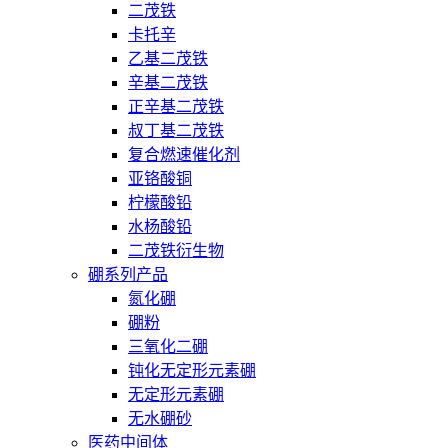
二茂铁
卡托辛
乙基二茂铁
辛基二茂铁
正辛基二茂铁
叔丁基二茂铁
复合燃速催化剂
亚铬酸铜
柠檬酸铅
水杨酸铅
二茂铁衍生物
硼系列产品
氮化硼
硼粉
三氧化二硼
钝化无定形元素硼
无定形元素硼
无水硼砂
医药中间体