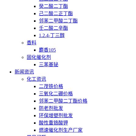
癸二酸二丁酯
己二酸二正丁酯
邻苯二甲酸二丁酯
壬二酸二辛酯
1.2.4-丁三醇
香料
麝香105
固化催化剂
三苯基铋
新闻资讯
化工资讯
二茂铁价格
三氧化二硼价格
邻苯二甲酸二丁酯价格
防老剂批发
环保增塑剂批发
酸性重铬酸钾
燃速催化剂生产厂家