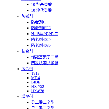
10-羟基癸酸
10-溴代癸酸
防老剂
防老剂H
防老剂IPPD
N-甲基-N′,N′-二
防老剂4020
防老剂4030
粘合剂
端羟基聚丁二烯
四氢呋喃共聚醚
键合剂
T313
MT-4
BIDE
HX-752
HX-878
增塑剂
癸二酸二辛酯
己二酸二辛酯