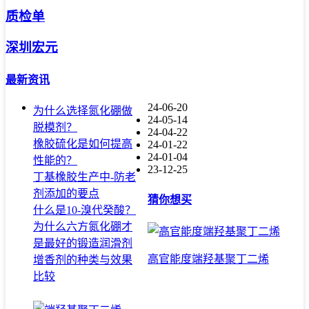
质检单
深圳宏元
最新资讯
24-06-20
为什么选择氮化硼做
24-05-14
脱模剂？
24-04-22
橡胶硫化是如何提高
24-01-22
24-01-04
性能的？
23-12-25
丁基橡胶生产中-防老
剂添加的要点
猜你想买
什么是10-溴代癸酸？
为什么六方氮化硼才
是最好的锻造润滑剂
高官能度端羟基聚丁二烯
增香剂的种类与效果
比较