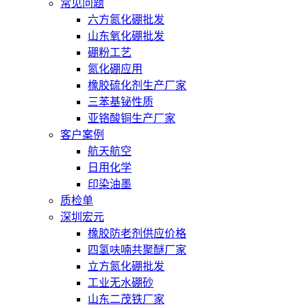
常见问题
六方氮化硼批发
山东氧化硼批发
硼粉工艺
氮化硼应用
橡胶硫化剂生产厂家
三苯基铋性质
亚铬酸铜生产厂家
客户案例
航天航空
日用化学
印染油墨
质检单
深圳宏元
橡胶防老剂供应价格
四氢呋喃共聚醚厂家
立方氮化硼批发
工业无水硼砂
山东二茂铁厂家