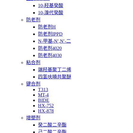
10-羟基癸酸
10-溴代癸酸
防老剂
防老剂H
防老剂IPPD
N-甲基-N′,N′-二
防老剂4020
防老剂4030
粘合剂
端羟基聚丁二烯
四氢呋喃共聚醚
键合剂
T313
MT-4
BIDE
HX-752
HX-878
增塑剂
癸二酸二辛酯
己二酸二辛酯