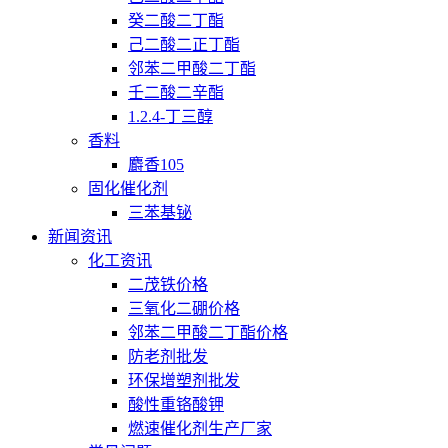
癸二酸二丁酯
己二酸二正丁酯
邻苯二甲酸二丁酯
壬二酸二辛酯
1.2.4-丁三醇
香料
麝香105
固化催化剂
三苯基铋
新闻资讯
化工资讯
二茂铁价格
三氧化二硼价格
邻苯二甲酸二丁酯价格
防老剂批发
环保增塑剂批发
酸性重铬酸钾
燃速催化剂生产厂家