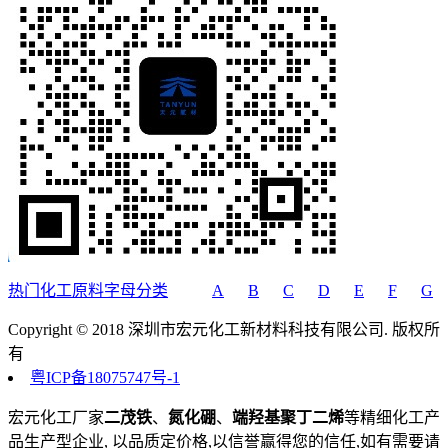
热门化工原料字母分类
A
B
C
D
E
F
G
Copyright © 2018 深圳市宏元化工新材料科技有限公司. 版权所
有
粤ICP备18075747号-1
宏元化工厂家
二茂铁
、
氮化硼
、
端羟基聚丁二烯
等精细化工产
品生产型企业, 以品质定价格,以信誉赢得您的信任,如有需要请