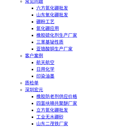
常见问题
六方氮化硼批发
山东氧化硼批发
硼粉工艺
氮化硼应用
橡胶硫化剂生产厂家
三苯基铋性质
亚铬酸铜生产厂家
客户案例
航天航空
日用化学
印染油墨
质检单
深圳宏元
橡胶防老剂供应价格
四氢呋喃共聚醚厂家
立方氮化硼批发
工业无水硼砂
山东二茂铁厂家