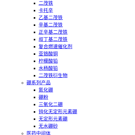
二茂铁
卡托辛
乙基二茂铁
辛基二茂铁
正辛基二茂铁
叔丁基二茂铁
复合燃速催化剂
亚铬酸铜
柠檬酸铅
水杨酸铅
二茂铁衍生物
硼系列产品
氮化硼
硼粉
三氧化二硼
钝化无定形元素硼
无定形元素硼
无水硼砂
医药中间体