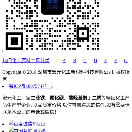
热门化工原料字母分类
A
B
C
D
E
F
G
Copyright © 2018 深圳市宏元化工新材料科技有限公司. 版权所
有
粤ICP备18075747号-1
宏元化工厂家
二茂铁
、
氮化硼
、
端羟基聚丁二烯
等精细化工产
品生产型企业, 以品质定价格,以信誉赢得您的信任,如有需要请
联系本公司的电话或微信！