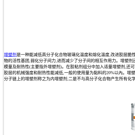
增塑剂
是一种能减低高分子化合物玻璃化温度和熔化溫度,改进胶层脆性
物的活性基团,弱化分子间力,进而减少了分子间的相互作用力。增塑剂
模量及耐热性(主要指外增塑剂)。在胶粘剂组分中加入适量增塑剂,还可
胶层的机械强度和耐热性能减低,一般的使用量为黏料的20%以內。增
分子链上的增塑剂称之为内增塑剂;二是不与高分子化合物产生所有化