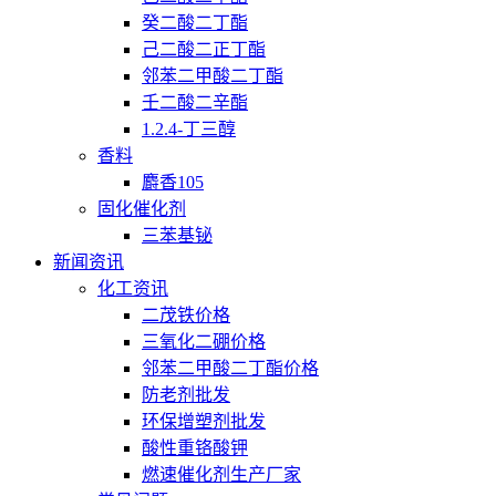
癸二酸二丁酯
己二酸二正丁酯
邻苯二甲酸二丁酯
壬二酸二辛酯
1.2.4-丁三醇
香料
麝香105
固化催化剂
三苯基铋
新闻资讯
化工资讯
二茂铁价格
三氧化二硼价格
邻苯二甲酸二丁酯价格
防老剂批发
环保增塑剂批发
酸性重铬酸钾
燃速催化剂生产厂家