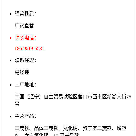
经营性质：
厂家直营
联系电话：
186-9619-5531
联系经理：
马经理
工厂地址：
中国（辽宁）自由贸易试验区营口市西市区新湖大街75
号
主营产品：
二茂铁、晶体二茂铁、氮化硼、叔丁基二茂铁、增塑
剂、六方氮化硼、10-羟基癸酸