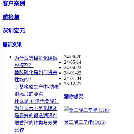
客户案例
质检单
深圳宏元
最新资讯
24-06-20
为什么选择氮化硼做
24-05-14
脱模剂？
24-04-22
橡胶硫化是如何提高
24-01-22
24-01-04
性能的？
23-12-25
丁基橡胶生产中-防老
剂添加的要点
猜你想买
什么是10-溴代癸酸？
为什么六方氮化硼才
是最好的锻造润滑剂
癸二酸二辛酯(DOS)
增香剂的种类与效果
比较