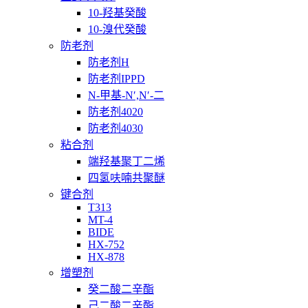
10-羟基癸酸
10-溴代癸酸
防老剂
防老剂H
防老剂IPPD
N-甲基-N′,N′-二
防老剂4020
防老剂4030
粘合剂
端羟基聚丁二烯
四氢呋喃共聚醚
键合剂
T313
MT-4
BIDE
HX-752
HX-878
增塑剂
癸二酸二辛酯
己二酸二辛酯