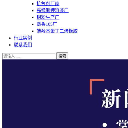
抗氧剂厂家
高锰酸钾溶液厂
铝粉生产厂
麝香105厂
端羟基聚丁二烯橡胶
行业实例
联系我们