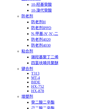
10-羟基癸酸
10-溴代癸酸
防老剂
防老剂H
防老剂IPPD
N-甲基-N′,N′-二
防老剂4020
防老剂4030
粘合剂
端羟基聚丁二烯
四氢呋喃共聚醚
键合剂
T313
MT-4
BIDE
HX-752
HX-878
增塑剂
癸二酸二辛酯
己二酸二辛酯