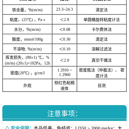
23.3~24.3
铁含量，％(m/m)
滴定法
粘度，(25℃) ，Pa·s
＜2.8
单圆桶旋转粘度计法
水分，％(m/m)
＜0.08
卡尔费休法
酸度，mmol/100g
＜0.30
滴定法
不溶物, ％(m/m)
＜0.10
溶解过滤法
挥发损失，(80±1) ℃，%
＜2.0
真空干燥法
(m/m) (20±1)×102Pa，12h
1.2910 ~
密度瓶法（仲裁法）、 密
密度(20℃) ，g/cm3
1.2960
度计法
棕红色粘稠
外观
目测
液体
注意事项：
△ 安全说明：
本品低毒。兔经皮：LD50 > 2000 mg/kg；大