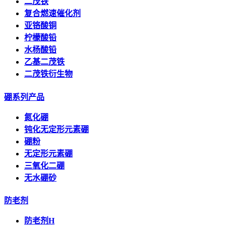
二茂铁
复合燃速催化剂
亚铬酸铜
柠檬酸铅
水杨酸铅
乙基二茂铁
二茂铁衍生物
硼系列产品
氮化硼
钝化无定形元素硼
硼粉
无定形元素硼
三氧化二硼
无水硼砂
防老剂
防老剂H