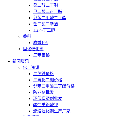
癸二酸二丁酯
己二酸二正丁酯
邻苯二甲酸二丁酯
壬二酸二辛酯
1.2.4-丁三醇
香料
麝香105
固化催化剂
三苯基铋
新闻资讯
化工资讯
二茂铁价格
三氧化二硼价格
邻苯二甲酸二丁酯价格
防老剂批发
环保增塑剂批发
酸性重铬酸钾
燃速催化剂生产厂家