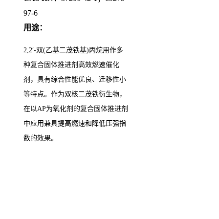
97-6
用途：
2,2
′
-
双
(
乙基二茂铁基
)
丙烷用作多
种复合固体推进剂高效燃速催化
剂，具有综合性能优良、迁移性小
等特点。作为双核二茂铁衍生物，
在以
AP
为氧化剂的复合固体推进剂
中应用兼具提高燃速和降低压强指
数的效果。