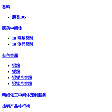
香料
麝香105
医药中间体
10-羟基癸酸
10-溴代癸酸
有色金属
铝粉
镁粉
铝镁合金粉
铝钛合金粉
精细化工中间体定制服务
热销产品排行榜