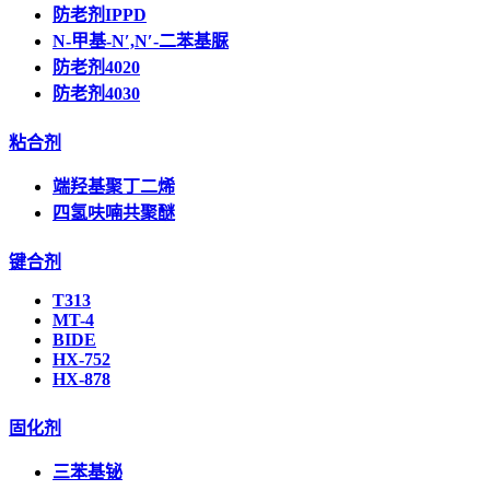
防老剂IPPD
N-甲基-N′,N′-二苯基脲
防老剂4020
防老剂4030
粘合剂
端羟基聚丁二烯
四氢呋喃共聚醚
键合剂
T313
MT-4
BIDE
HX-752
HX-878
固化剂
三苯基铋