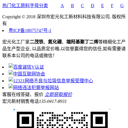
热门化工原料字母分类
A
B
C
D
E
F
G
Copyright © 2018 深圳市宏元化工新材料科技有限公司. 版权所
有
粤ICP备18075747号-1
宏元化工厂家
二茂铁
、
氮化硼
、
端羟基聚丁二烯
等精细化工产
品生产型企业, 以品质定价格,以信誉赢得您的信任,如有需要请
联系本公司的电话或微信！
客服在线答疑、报价
立即获取报价
宏元新材销售电话
135-0417-8931