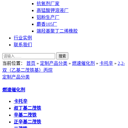
抗氧剂厂家
高锰酸钾溶液厂
铝粉生产厂
麝香105厂
端羟基聚丁二烯橡胶
行业实例
联系我们
当前位置：
首页
»
定制产品分类
»
燃速催化剂
»
卡托辛
»
2,2-
双（乙基二茂铁基）丙烷
定制产品分类
燃速催化剂
卡托辛
叔丁基二茂铁
辛基二茂铁
正辛基二茂铁