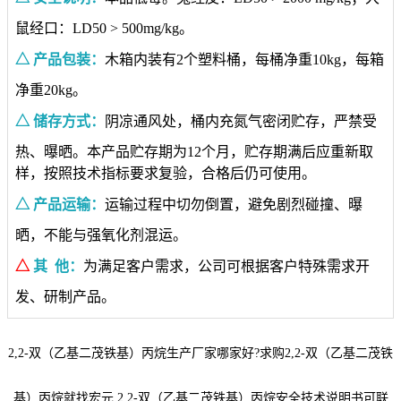
鼠经口：LD50 > 500mg/kg。
△ 产品包装：
木箱内装有2个塑料桶，每桶净重10kg，每箱
净重20kg。
△ 储存方式：
阴凉通风处，桶内充氮气密闭贮存，严禁受
热、曝晒。本产品贮存期为12个月，贮存期满后应重新取
样，按照技术指标要求复验，合格后仍可使用。
△ 产品运输：
运输过程中切勿倒置，避免剧烈碰撞、曝
晒，不能与强氧化剂混运。
△
其 他：
为满足客户需求，公司可根据客户特殊需求开
发、研制产品。
2,2-双（乙基二茂铁基）丙烷生产厂家哪家好?求购2,2-双（乙基二茂铁
基）丙烷就找宏元,2,2-双（乙基二茂铁基）丙烷安全技术说明书可联