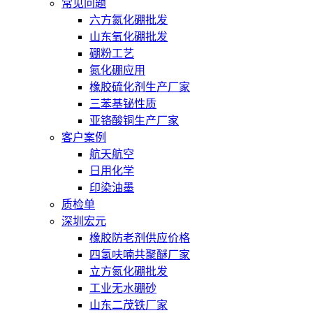
常见问题
六方氮化硼批发
山东氧化硼批发
硼粉工艺
氮化硼应用
橡胶硫化剂生产厂家
三苯基铋性质
亚铬酸铜生产厂家
客户案例
航天航空
日用化学
印染油墨
质检单
深圳宏元
橡胶防老剂供应价格
四氢呋喃共聚醚厂家
立方氮化硼批发
工业无水硼砂
山东二茂铁厂家