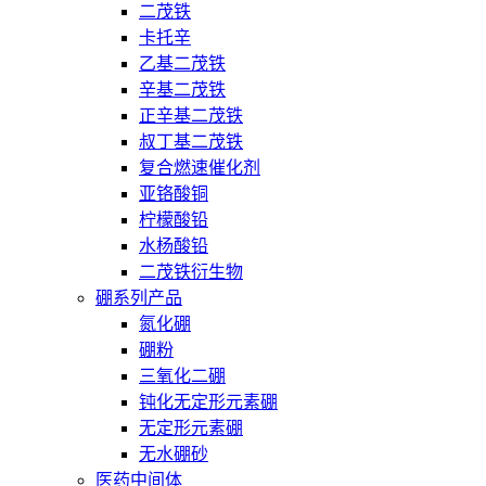
二茂铁
卡托辛
乙基二茂铁
辛基二茂铁
正辛基二茂铁
叔丁基二茂铁
复合燃速催化剂
亚铬酸铜
柠檬酸铅
水杨酸铅
二茂铁衍生物
硼系列产品
氮化硼
硼粉
三氧化二硼
钝化无定形元素硼
无定形元素硼
无水硼砂
医药中间体