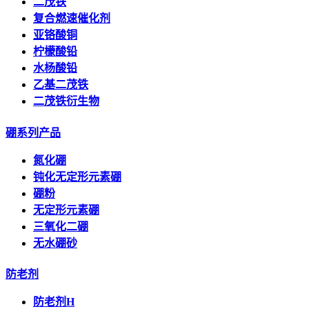
二茂铁
复合燃速催化剂
亚铬酸铜
柠檬酸铅
水杨酸铅
乙基二茂铁
二茂铁衍生物
硼系列产品
氮化硼
钝化无定形元素硼
硼粉
无定形元素硼
三氧化二硼
无水硼砂
防老剂
防老剂H