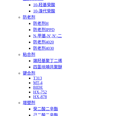
10-羟基癸酸
10-溴代癸酸
防老剂
防老剂H
防老剂IPPD
N-甲基-N′,N′-二
防老剂4020
防老剂4030
粘合剂
端羟基聚丁二烯
四氢呋喃共聚醚
键合剂
T313
MT-4
BIDE
HX-752
HX-878
增塑剂
癸二酸二辛酯
己二酸二辛酯