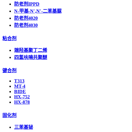
防老剂IPPD
N-甲基-N′,N′-二苯基脲
防老剂4020
防老剂4030
粘合剂
端羟基聚丁二烯
四氢呋喃共聚醚
键合剂
T313
MT-4
BIDE
HX-752
HX-878
固化剂
三苯基铋