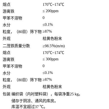
熔点
170℃~174℃
≤ 200ppm
游离铁
0
甲苯不溶物
≤0.1%
水分
≥87%
粒度，（80目）筛下物
外观
桔黄色粉末
二茂铁质量分数
≥98.5％(m/m)
熔点
170℃~174℃
≤ 300ppm
游离铁
0
甲苯不溶物
≤0.1%
水分
≥87%
粒度，（80目）筛下物
外观
桔黄色粉末
包装
编织袋（内衬塑料袋），每袋净重25 kg。
储存于阴凉、通风的库房。
库温不宜超过37 ℃。