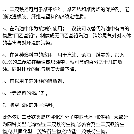
2、二茂铁还可用于聚酯纤维、聚乙烯和聚丙烯的保护剂。能
够改进橡胶、纤维与塑料的热稳定性质。
3、在汽油中作为抗爆剂使用；二茂铁可以替代汽油中有毒的
物质“四乙基铅”，制做成无四乙基铅汽油，消除尾气对对人体
的毒害与对环境的污染。
4、在各种燃料中的应用，用于汽油、柴油、煤炭等，加入
0.1%的二茂铁在柴油或煤油中，就可节约百分之十几的燃
油。同时排放的尾气烟度大量下降；
5、可以用于紫外线的吸收剂；
6、*箭燃料的添加剂；
7、航空飞船的外层涂料；
此外依据二茂铁类燃烧催化剂分子中取代基团的特征,大致分
为四种类型:①增塑型二茂铁衍生物;②黏合剂型二茂铁衍生
物;③共固化型二茂铁衍生物;④含能二茂铁衍生物。