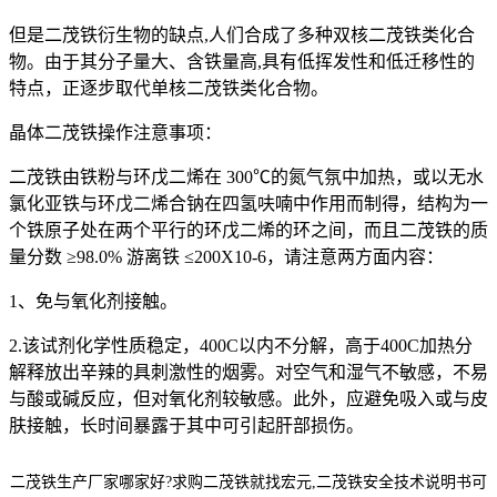
但是二茂铁衍生物的缺点,人们合成了多种双核二茂铁类化合
物。由于其分子量大、含铁量高,具有低挥发性和低迁移性的
特点，正逐步取代单核二茂铁类化合物。
晶体二茂铁操作注意事项：
二茂铁由铁粉与环戊二烯在 300℃的氮气氛中加热，或以无水
氯化亚铁与环戊二烯合钠在四氢呋喃中作用而制得，结构为一
个铁原子处在两个平行的环戊二烯的环之间，而且二茂铁的质
量分数 ≥98.0% 游离铁 ≤200X10-6，请注意两方面内容：
1、免与氧化剂接触。
2.该试剂化学性质稳定，400C以内不分解，高于400C加热分
解释放出辛辣的具刺激性的烟雾。对空气和湿气不敏感，不易
与酸或碱反应，但对氧化剂较敏感。此外，应避免吸入或与皮
肤接触，长时间暴露于其中可引起肝部损伤。
二茂铁生产厂家哪家好?求购二茂铁就找宏元,二茂铁安全技术说明书可