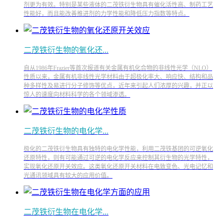
剂更为有效。特别是某些液体的二茂铁衍生物具有催化活性高、制药工艺
性能好，而且能改善推进剂的力学性能和降低压力指数等特点。
二茂铁衍生物的氧化还...
自从1986年Frazier等首次报道有关金属有机化合物的非线性光学（NLO）
性质以来，金属有机非线性光学材料由于超极化率大、响应快、结构和品
种多样性及易进行分子修饰等优点，近年来引起人们浓厚的兴趣，并正以
惊人的速度向材料科学的各个领域渗透。
二茂铁衍生物的电化学...
极化的二茂铁衍生物具有独特的电化学性能，利用二茂铁基团的可逆氧化
还原特性，则有可能通过可逆的电化学反应来控制其衍生物的光学特性，
实现氧化还原开关效应。这类氧化还原开关材料在电致变色、光电记忆和
光通讯领域具有较大的应用价值。
二茂铁衍生物在电化学...