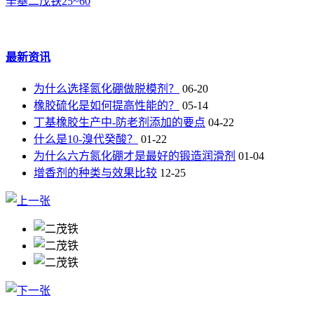
辛基二茂铁25~60
最新资讯
为什么选择氮化硼做脱模剂？
06-20
橡胶硫化是如何提高性能的？
05-14
丁基橡胶生产中-防老剂添加的要点
04-22
什么是10-溴代癸酸？
01-22
为什么六方氮化硼才是最好的锻造润滑剂
01-04
增香剂的种类与效果比较
12-25