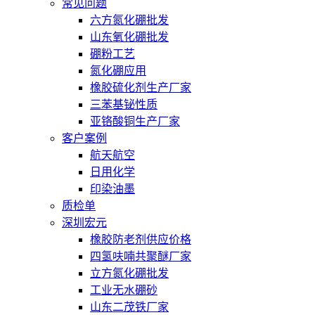
常见问题
六方氮化硼批发
山东氧化硼批发
硼粉工艺
氮化硼应用
橡胶硫化剂生产厂家
三苯基铋性质
亚铬酸铜生产厂家
客户案例
航天航空
日用化学
印染油墨
质检单
深圳宏元
橡胶防老剂供应价格
四氢呋喃共聚醚厂家
立方氮化硼批发
工业无水硼砂
山东二茂铁厂家