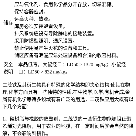
应与氧化剂、食用化学品分开存放，切忌混储。
保持容器密封。
远离火种、热源。
储存
库房必须安装避雷设备。
排风系统应设有导除静电的接地装置。
采用防爆型照明、通风设置。
禁止使用易产生火花的设备和工具。
储区应备有泄漏应急处理设备和合适的收容材料。
安全
本品低毒，大鼠经口：LD50 > 1320 mg/kg；小鼠经
说明
口：LD50 > 832 mg/kg。
二茂铁及其衍生物具有特殊的化学结构即夹心结构,使其在物
理,化学方面具有一些独特的性质,在生物学,医学,有机合成,金
属有机化学等诸多领域有着广泛的用途，二茂铁应用大概有以
下几个方面：
1、硅树脂与橡胶的催熟剂，二茂铁的一些衍生物能够阻止聚
乙烯对光降解，用于农业的地膜，在一定时间后就会自然的降
解，不会影响到耕作。