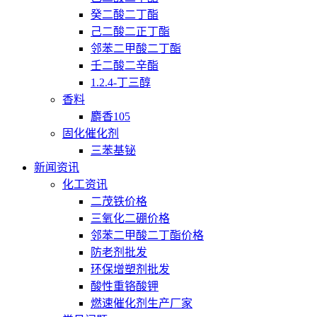
癸二酸二丁酯
己二酸二正丁酯
邻苯二甲酸二丁酯
壬二酸二辛酯
1.2.4-丁三醇
香料
麝香105
固化催化剂
三苯基铋
新闻资讯
化工资讯
二茂铁价格
三氧化二硼价格
邻苯二甲酸二丁酯价格
防老剂批发
环保增塑剂批发
酸性重铬酸钾
燃速催化剂生产厂家