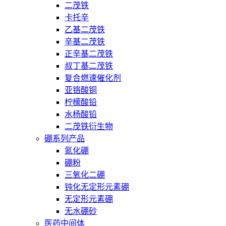
二茂铁
卡托辛
乙基二茂铁
辛基二茂铁
正辛基二茂铁
叔丁基二茂铁
复合燃速催化剂
亚铬酸铜
柠檬酸铅
水杨酸铅
二茂铁衍生物
硼系列产品
氮化硼
硼粉
三氧化二硼
钝化无定形元素硼
无定形元素硼
无水硼砂
医药中间体