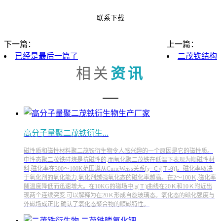
联系下载
下一篇：
上一篇：
已经是最后一篇了
二茂铁结构
相关
资讯
高分子量聚二茂铁衍生...
磁性质和磁性材料聚二茂铁衍生物令人感兴趣的一个原因是它的磁性质。
中性态聚二茂铁硅烷是抗磁性的,而氧化聚二茂铁在低温下表现为顺磁性材
料,磁化率在300～100K范围遵从CurieWeiss关系[χ=Ｃ/(Ｔ-θ)]。磁化率取决
于氧化剂的氧化能力,氧化剂越强氧化态的磁化率越高。在2～100Ｋ,磁化率
随温度降低而迅速增大。在10KG的磁场中,χ(Ｔ)曲线在20Ｋ和10Ｋ附近出
现两个连续突变,可以解释为在20Ｋ形成自旋玻璃态。氧化态的磁化强度与
外磁场成正比,确认了氧化态聚合物的顺磁特性。