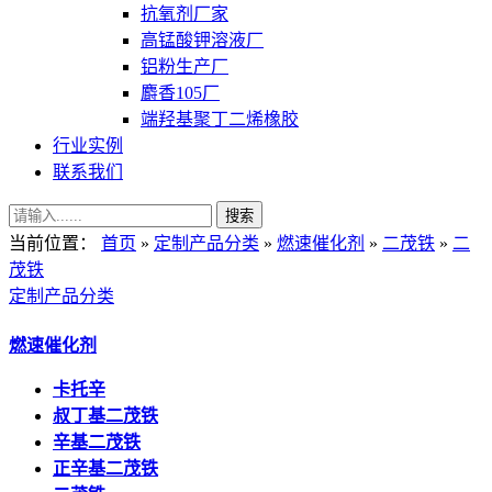
抗氧剂厂家
高锰酸钾溶液厂
铝粉生产厂
麝香105厂
端羟基聚丁二烯橡胶
行业实例
联系我们
当前位置：
首页
»
定制产品分类
»
燃速催化剂
»
二茂铁
»
二
茂铁
定制产品分类
燃速催化剂
卡托辛
叔丁基二茂铁
辛基二茂铁
正辛基二茂铁