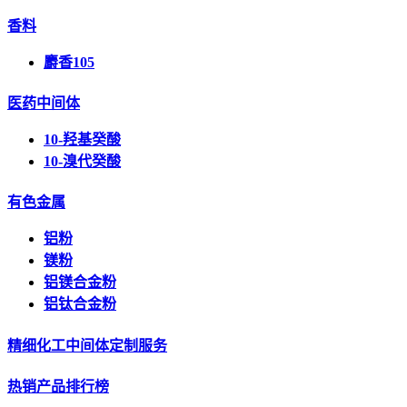
香料
麝香105
医药中间体
10-羟基癸酸
10-溴代癸酸
有色金属
铝粉
镁粉
铝镁合金粉
铝钛合金粉
精细化工中间体定制服务
热销产品排行榜