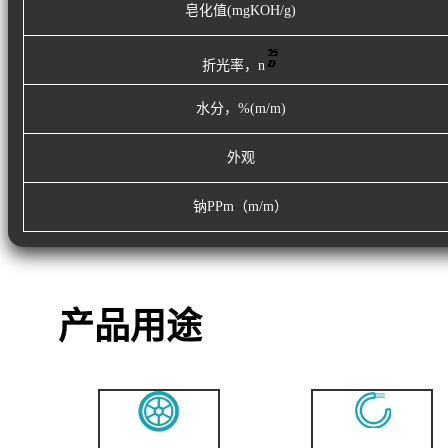
皂化值(mgKOH/g)
折光率，n
水分，%(m/m)
外观
钠PPm（m/m）
产品用途