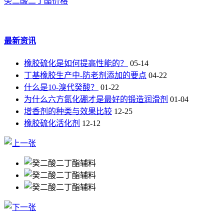
癸二酸二丁酯价格
最新资讯
橡胶硫化是如何提高性能的？
05-14
丁基橡胶生产中-防老剂添加的要点
04-22
什么是10-溴代癸酸？
01-22
为什么六方氮化硼才是最好的锻造润滑剂
01-04
增香剂的种类与效果比较
12-25
橡胶硫化活化剂
12-12