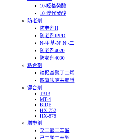
10-羟基癸酸
10-溴代癸酸
防老剂
防老剂H
防老剂IPPD
N-甲基-N′,N′-二
防老剂4020
防老剂4030
粘合剂
端羟基聚丁二烯
四氢呋喃共聚醚
键合剂
T313
MT-4
BIDE
HX-752
HX-878
增塑剂
癸二酸二辛酯
己二酸二辛酯