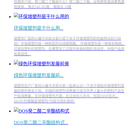
的相关介绍，癸二酸二丁酯是什么？癸二酸二丁酯，没有颜色或淡黄色透
明液体，沸点344-345度，凝固点-10度
环保增塑剂是干什么用...
增塑剂厂家的小编今天给大家介绍下关于环保增塑剂的性能特点的介绍
吧！环保增塑剂是一种新型的合成植物酯。 环保增塑剂是一种有机物质，
可增加塑料的增塑剂，在模塑加工过程中改善树脂的流动性，并使产品具
有柔韧性。
绿色环保增塑剂发展前...
增塑剂生产厂家的小编今天带大家一起来认识一下关于绿色环保增塑剂发
展前景的相关介绍，中国的增塑剂消费量已成为世界上最大的塑料产品生
产和消费量，在环保增塑剂方面，在过去的几年中，包括DINP在内，
DOTP/柠檬酸盐增塑剂“内部冷而外部热”
DOS癸二酸二辛酯结构式...