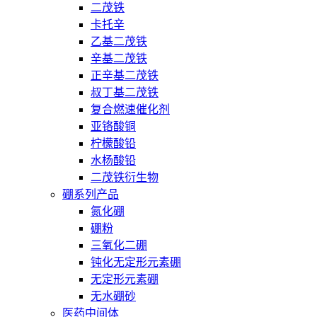
二茂铁
卡托辛
乙基二茂铁
辛基二茂铁
正辛基二茂铁
叔丁基二茂铁
复合燃速催化剂
亚铬酸铜
柠檬酸铅
水杨酸铅
二茂铁衍生物
硼系列产品
氮化硼
硼粉
三氧化二硼
钝化无定形元素硼
无定形元素硼
无水硼砂
医药中间体