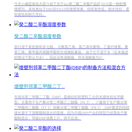
今天小编是来给大家介绍下关于dos癸二酸二辛酯产品的,DOS是一种耐寒
增塑剂，具有类似于DBS的THAT的增塑效果，但挥发性低，耐水性好，柔
软度低和耐久性好。
癸二酸二辛酯溶度参数
部分溶于某些胺和多元醇。 与聚氯乙烯，氯乙烯共聚物，乙基纤维素，聚
苯乙烯，聚甲基丙烯酸甲酯和合成橡胶兼容。 由于它不溶于水（在未描述
的情况下默认为水），因此没有溶解度，并且溶解度为0！
增塑剂邻苯二甲酸二丁...
专用邻苯二甲酸二丁酯（DBP）是棉纺织和塑料工业的关键有机化学模
型。主要用于生产聚对苯二甲酸乙二醇酯（PE T），少量用于生产聚对苯
二甲酸丙二醇酯（PT T）和聚对苯二甲酸丁醇酯（PB T）..DBP需求的持续
增长源于下游聚酯制造业的提振，因为中国DBP产业的转型已经落后于聚
酯制造业，导致DBP消费上升，供不应求。