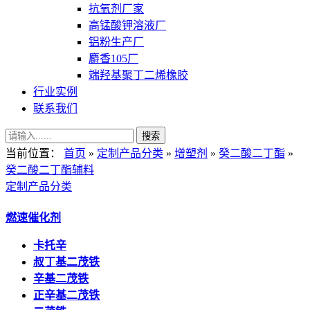
抗氧剂厂家
高锰酸钾溶液厂
铝粉生产厂
麝香105厂
端羟基聚丁二烯橡胶
行业实例
联系我们
当前位置：
首页
»
定制产品分类
»
增塑剂
»
癸二酸二丁酯
»
癸二酸二丁酯辅料
定制产品分类
燃速催化剂
卡托辛
叔丁基二茂铁
辛基二茂铁
正辛基二茂铁