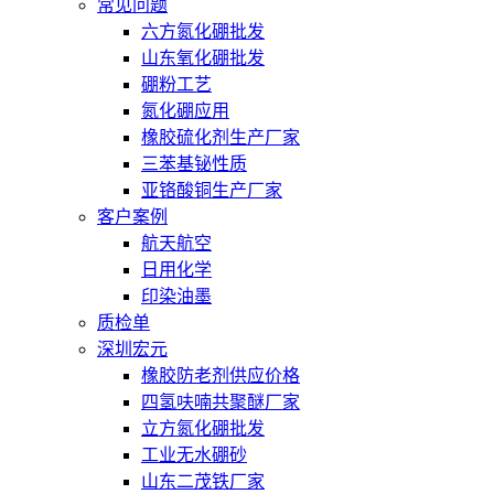
常见问题
六方氮化硼批发
山东氧化硼批发
硼粉工艺
氮化硼应用
橡胶硫化剂生产厂家
三苯基铋性质
亚铬酸铜生产厂家
客户案例
航天航空
日用化学
印染油墨
质检单
深圳宏元
橡胶防老剂供应价格
四氢呋喃共聚醚厂家
立方氮化硼批发
工业无水硼砂
山东二茂铁厂家