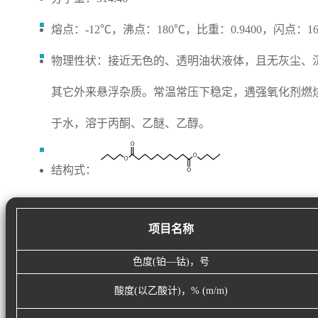
熔点：-12℃，沸点：180℃，比重：0.9400，闪点：1
物理性状：接近无色的、透明油状液体，且无灰尘、
其它外来悬浮杂质。常温常压下稳定，遇强氧化剂燃
于水，溶于丙酮、乙醚、乙醇。
结构式：
项目名称
色度(铂—钴)，号
酸度(以乙酸计)，% (m/m)