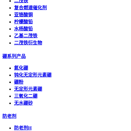
二茂铁
复合燃速催化剂
亚铬酸铜
柠檬酸铅
水杨酸铅
乙基二茂铁
二茂铁衍生物
硼系列产品
氮化硼
钝化无定形元素硼
硼粉
无定形元素硼
三氧化二硼
无水硼砂
防老剂
防老剂H