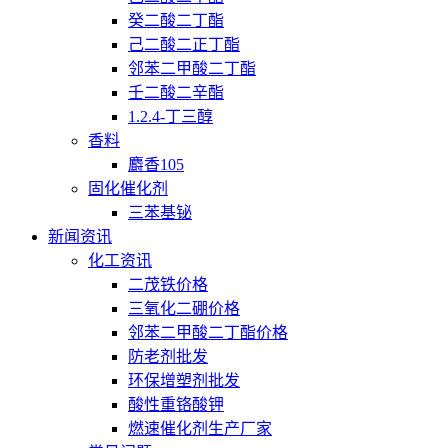
癸二酸二丁酯
己二酸二正丁酯
邻苯二甲酸二丁酯
壬二酸二辛酯
1.2.4-丁三醇
香料
麝香105
固化催化剂
三苯基铋
新闻资讯
化工资讯
二茂铁价格
三氧化二硼价格
邻苯二甲酸二丁酯价格
防老剂批发
环保增塑剂批发
酸性重铬酸钾
燃速催化剂生产厂家