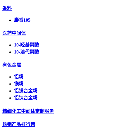
香料
麝香105
医药中间体
10-羟基癸酸
10-溴代癸酸
有色金属
铝粉
镁粉
铝镁合金粉
铝钛合金粉
精细化工中间体定制服务
热销产品排行榜