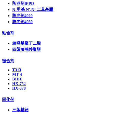
防老剂IPPD
N-甲基-N′,N′-二苯基脲
防老剂4020
防老剂4030
粘合剂
端羟基聚丁二烯
四氢呋喃共聚醚
键合剂
T313
MT-4
BIDE
HX-752
HX-878
固化剂
三苯基铋