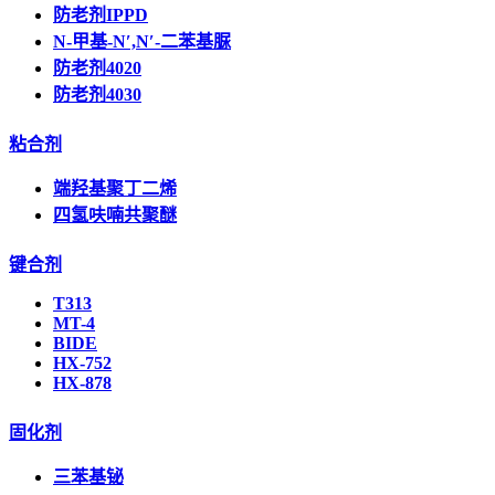
防老剂IPPD
N-甲基-N′,N′-二苯基脲
防老剂4020
防老剂4030
粘合剂
端羟基聚丁二烯
四氢呋喃共聚醚
键合剂
T313
MT-4
BIDE
HX-752
HX-878
固化剂
三苯基铋