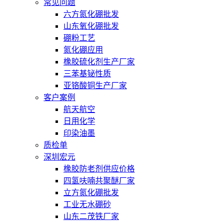
常见问题
六方氮化硼批发
山东氧化硼批发
硼粉工艺
氮化硼应用
橡胶硫化剂生产厂家
三苯基铋性质
亚铬酸铜生产厂家
客户案例
航天航空
日用化学
印染油墨
质检单
深圳宏元
橡胶防老剂供应价格
四氢呋喃共聚醚厂家
立方氮化硼批发
工业无水硼砂
山东二茂铁厂家