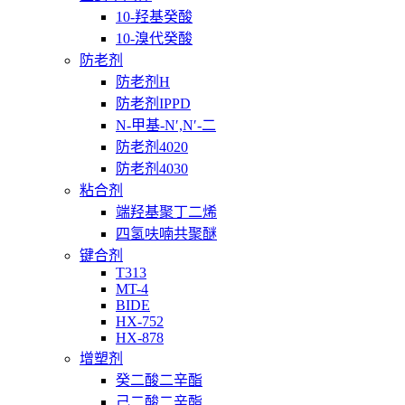
10-羟基癸酸
10-溴代癸酸
防老剂
防老剂H
防老剂IPPD
N-甲基-N′,N′-二
防老剂4020
防老剂4030
粘合剂
端羟基聚丁二烯
四氢呋喃共聚醚
键合剂
T313
MT-4
BIDE
HX-752
HX-878
增塑剂
癸二酸二辛酯
己二酸二辛酯