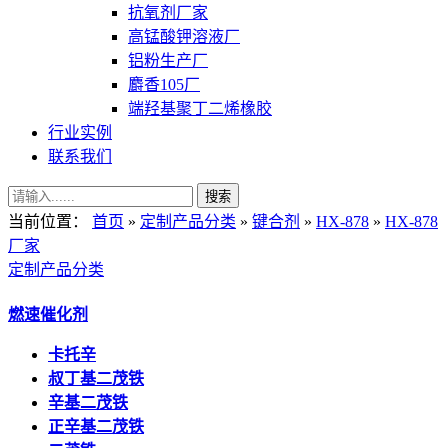
抗氧剂厂家
高锰酸钾溶液厂
铝粉生产厂
麝香105厂
端羟基聚丁二烯橡胶
行业实例
联系我们
当前位置：
首页
»
定制产品分类
»
键合剂
»
HX-878
»
HX-878
厂家
定制产品分类
燃速催化剂
卡托辛
叔丁基二茂铁
辛基二茂铁
正辛基二茂铁