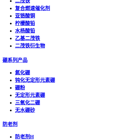
二茂铁
复合燃速催化剂
亚铬酸铜
柠檬酸铅
水杨酸铅
乙基二茂铁
二茂铁衍生物
硼系列产品
氮化硼
钝化无定形元素硼
硼粉
无定形元素硼
三氧化二硼
无水硼砂
防老剂
防老剂H