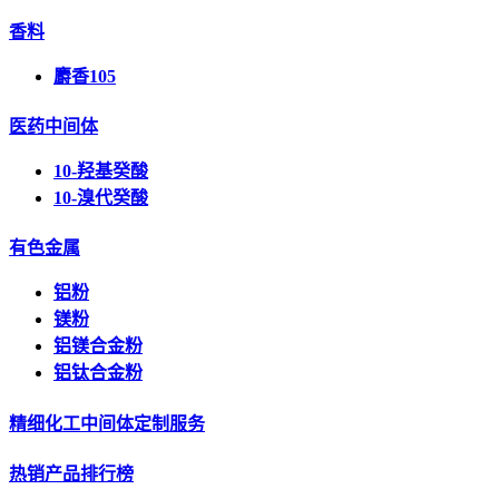
香料
麝香105
医药中间体
10-羟基癸酸
10-溴代癸酸
有色金属
铝粉
镁粉
铝镁合金粉
铝钛合金粉
精细化工中间体定制服务
热销产品排行榜