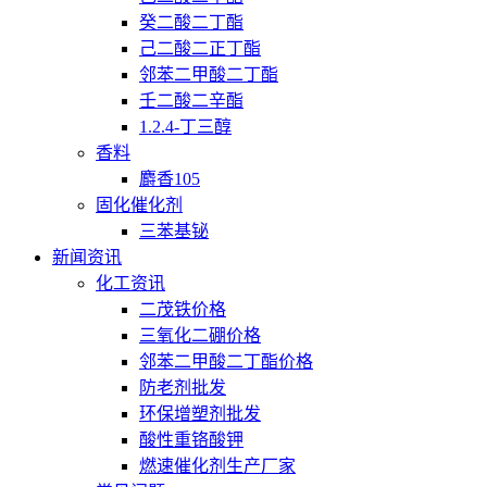
癸二酸二丁酯
己二酸二正丁酯
邻苯二甲酸二丁酯
壬二酸二辛酯
1.2.4-丁三醇
香料
麝香105
固化催化剂
三苯基铋
新闻资讯
化工资讯
二茂铁价格
三氧化二硼价格
邻苯二甲酸二丁酯价格
防老剂批发
环保增塑剂批发
酸性重铬酸钾
燃速催化剂生产厂家