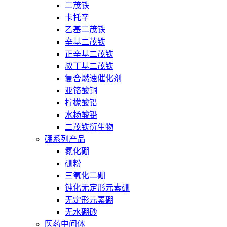
二茂铁
卡托辛
乙基二茂铁
辛基二茂铁
正辛基二茂铁
叔丁基二茂铁
复合燃速催化剂
亚铬酸铜
柠檬酸铅
水杨酸铅
二茂铁衍生物
硼系列产品
氮化硼
硼粉
三氧化二硼
钝化无定形元素硼
无定形元素硼
无水硼砂
医药中间体