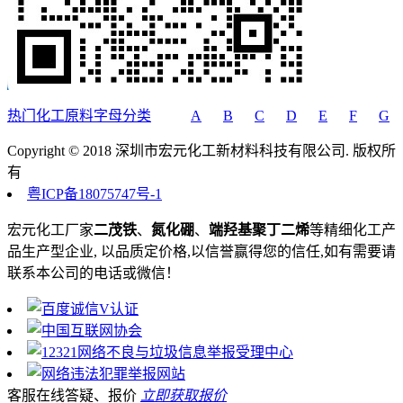
热门化工原料字母分类
A
B
C
D
E
F
G
Copyright © 2018 深圳市宏元化工新材料科技有限公司. 版权所
有
粤ICP备18075747号-1
宏元化工厂家
二茂铁
、
氮化硼
、
端羟基聚丁二烯
等精细化工产
品生产型企业, 以品质定价格,以信誉赢得您的信任,如有需要请
联系本公司的电话或微信！
客服在线答疑、报价
立即获取报价