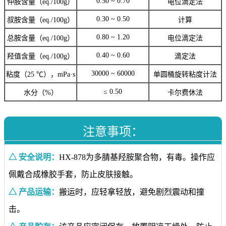
0.50 ~ 0.70
仲胺含量（eq./100g）
电位滴定法
0.30 ~ 0.50
叔胺含量（eq./100g）
计算
0.80 ~ 1.20
总胺含量（eq./100g）
电位滴定法
0.40 ~ 0.60
羟值含量（eq./100g）
滴定法
30000 ~ 60000
粘度（25 ℃），mPa·s
单圆桶旋转粘度计法
≤ 0.50
水分（%）
卡尔费休法
注意事项：
△ 安全说明：
HX-878为多腈基羟胺聚合物，有毒。操作应
佩戴合成橡胶手套，防止皮肤接触。
△ 产品运输：
搬运时，应轻拿轻放，避免剧烈震动和撞
击。