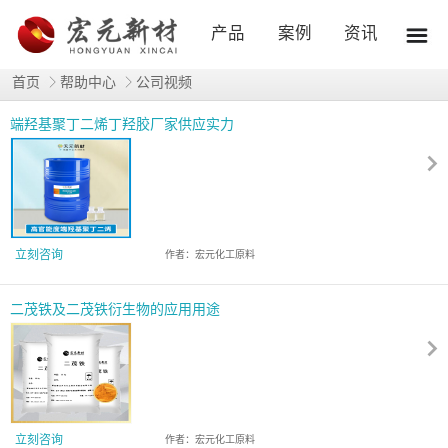
产品
案例
资讯
首页
帮助中心
公司视频
端羟基聚丁二烯丁羟胶厂家供应实力
立刻咨询
作者：宏元化工原料
二茂铁及二茂铁衍生物的应用用途
立刻咨询
作者：宏元化工原料