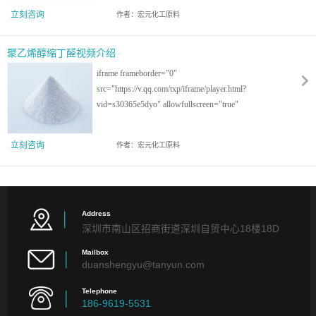
立刻咨询
作者：宏元化工原料
聚乙烯醇缩丁醛视频介绍
iframe frameborder="0"
src="https://v.qq.com/txp/iframe/player.html?
vid=s30365e5dyo" allowfullscreen="true"
width="100%" height="600px" align="conter"br
//iframe
立刻咨询
作者：宏元化工原料
Address
深圳市南山区招商街道深圳自贸中心18楼18D
Mailbox
duanshengyu@tanyun.com
Telephone
186-9619-5531