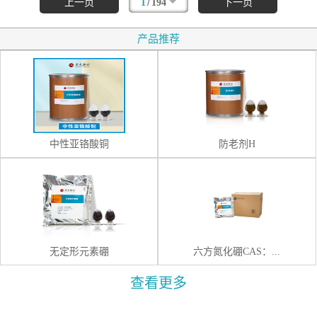
/
上一页
1
194
下一页
产品推荐
中性亚铬酸铜
防老剂H
无定形元素硼
六方氮化硼CAS：...
查看更多