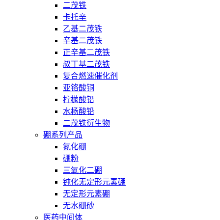
二茂铁
卡托辛
乙基二茂铁
辛基二茂铁
正辛基二茂铁
叔丁基二茂铁
复合燃速催化剂
亚铬酸铜
柠檬酸铅
水杨酸铅
二茂铁衍生物
硼系列产品
氮化硼
硼粉
三氧化二硼
钝化无定形元素硼
无定形元素硼
无水硼砂
医药中间体