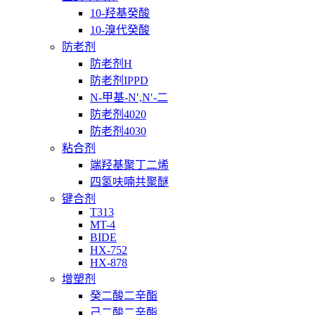
10-羟基癸酸
10-溴代癸酸
防老剂
防老剂H
防老剂IPPD
N-甲基-N′,N′-二
防老剂4020
防老剂4030
粘合剂
端羟基聚丁二烯
四氢呋喃共聚醚
键合剂
T313
MT-4
BIDE
HX-752
HX-878
增塑剂
癸二酸二辛酯
己二酸二辛酯