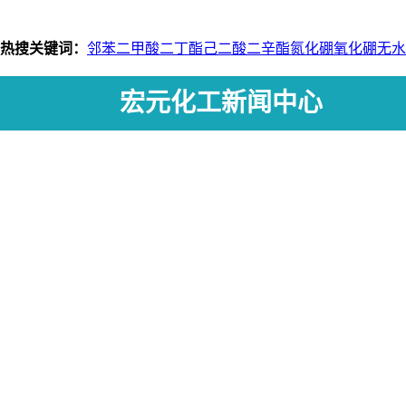
热搜关键词：
邻苯二甲酸二丁酯
己二酸二辛酯
氮化硼
氧化硼
无水
宏元化工新闻中心