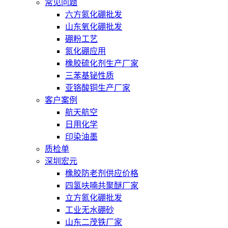
常见问题
六方氮化硼批发
山东氧化硼批发
硼粉工艺
氮化硼应用
橡胶硫化剂生产厂家
三苯基铋性质
亚铬酸铜生产厂家
客户案例
航天航空
日用化学
印染油墨
质检单
深圳宏元
橡胶防老剂供应价格
四氢呋喃共聚醚厂家
立方氮化硼批发
工业无水硼砂
山东二茂铁厂家