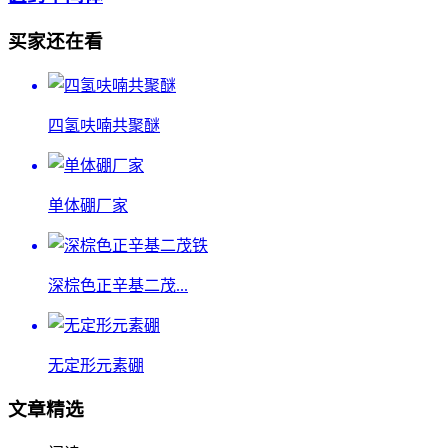
买家还在看
四氢呋喃共聚醚
单体硼厂家
深棕色正辛基二茂...
无定形元素硼
文章精选