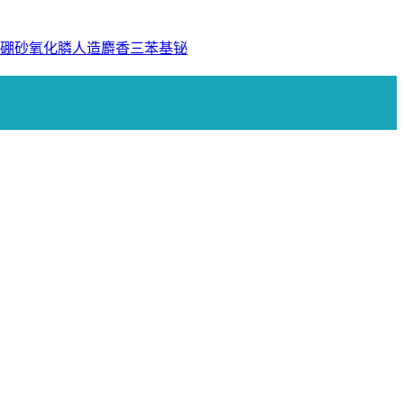
硼砂
氧化膦
人造麝香
三苯基铋