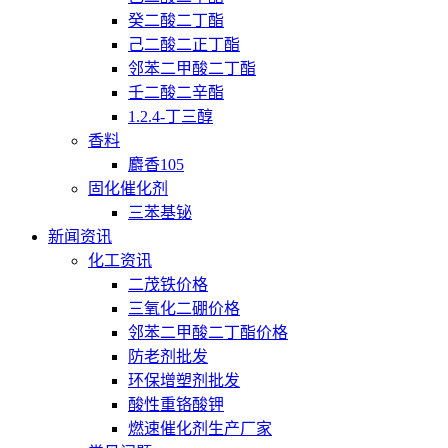
癸二酸二丁酯
己二酸二正丁酯
邻苯二甲酸二丁酯
壬二酸二辛酯
1.2.4-丁三醇
香料
麝香105
固化催化剂
三苯基铋
新闻资讯
化工资讯
二茂铁价格
三氧化二硼价格
邻苯二甲酸二丁酯价格
防老剂批发
环保增塑剂批发
酸性重铬酸钾
燃速催化剂生产厂家