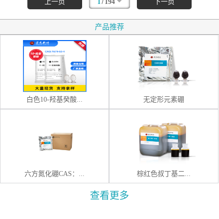
/
上一页
1
194
下一页
产品推荐
白色10-羟基癸酸...
无定形元素硼
六方氮化硼CAS：...
棕红色叔丁基二...
查看更多