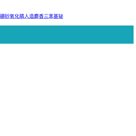
硼砂
氧化膦
人造麝香
三苯基铋