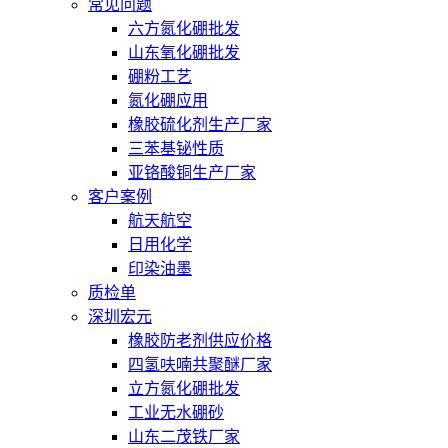
常见问题
六方氮化硼批发
山东氧化硼批发
硼粉工艺
氮化硼应用
橡胶硫化剂生产厂家
三苯基铋性质
亚铬酸铜生产厂家
客户案例
航天航空
日用化学
印染油墨
质检单
深圳宏元
橡胶防老剂供应价格
四氢呋喃共聚醚厂家
立方氮化硼批发
工业无水硼砂
山东二茂铁厂家