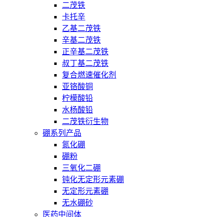
二茂铁
卡托辛
乙基二茂铁
辛基二茂铁
正辛基二茂铁
叔丁基二茂铁
复合燃速催化剂
亚铬酸铜
柠檬酸铅
水杨酸铅
二茂铁衍生物
硼系列产品
氮化硼
硼粉
三氧化二硼
钝化无定形元素硼
无定形元素硼
无水硼砂
医药中间体