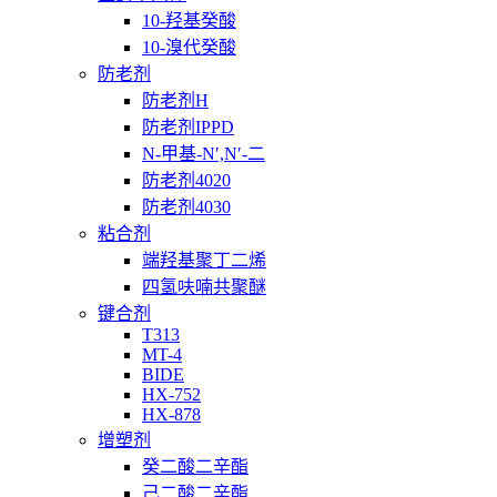
10-羟基癸酸
10-溴代癸酸
防老剂
防老剂H
防老剂IPPD
N-甲基-N′,N′-二
防老剂4020
防老剂4030
粘合剂
端羟基聚丁二烯
四氢呋喃共聚醚
键合剂
T313
MT-4
BIDE
HX-752
HX-878
增塑剂
癸二酸二辛酯
己二酸二辛酯