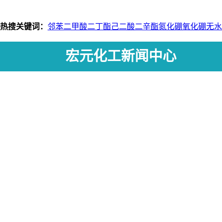
热搜关键词：
邻苯二甲酸二丁酯
己二酸二辛酯
氮化硼
氧化硼
无水
宏元化工新闻中心