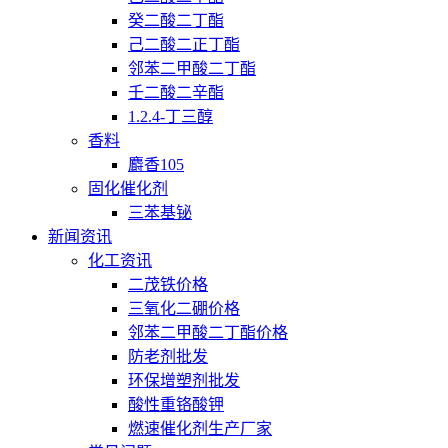
癸二酸二丁酯
己二酸二正丁酯
邻苯二甲酸二丁酯
壬二酸二辛酯
1.2.4-丁三醇
香料
麝香105
固化催化剂
三苯基铋
新闻资讯
化工资讯
二茂铁价格
三氧化二硼价格
邻苯二甲酸二丁酯价格
防老剂批发
环保增塑剂批发
酸性重铬酸钾
燃速催化剂生产厂家