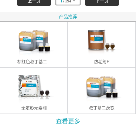
/
上一页
1
194
下一页
产品推荐
棕红色叔丁基二...
防老剂H
无定形元素硼
叔丁基二茂铁
查看更多