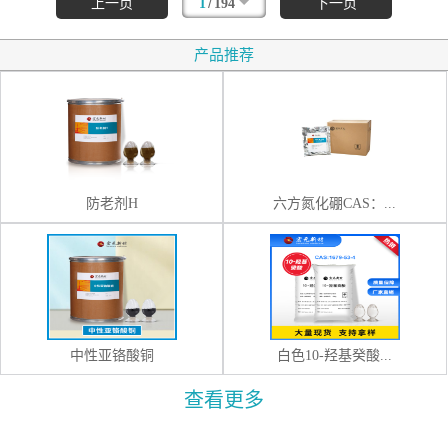
/
上一页
1
194
下一页
产品推荐
防老剂H
六方氮化硼CAS：...
中性亚铬酸铜
白色10-羟基癸酸...
查看更多