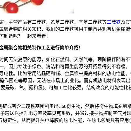
厂家，主营产品有二茂铁、乙基二茂铁、辛基二茂铁等
二茂铁
及其
属聚合物的相关知识，我们的二茂铁可用于制备共轭有机金属聚
何制备呢？一起来看看！
机金属聚合物相关制作工艺进行简单介绍！
时间无法复原的能源，如化石燃料、天然气等，现阶段伴随着不
一，因此专注于绿色、清洁和可再生能源的开拓显得刻不容缓。
导电性。比如常用结晶硒和锗、金属镁来提高材料的热电性能。
、成本高、操作困难等原因，无法在市场上商业化。而有机热电材料表现出
主要是碳、氧、氮和氢)、可加工性比较强，结构改变的可能性比
侧链或者含二茂铁基团制备出C60衍生物，然后将衍生物填充到
电子输送以提升电导率及塞贝克系数，并通过接枝物控制空气对
空气稳定性，从而提升热电薄膜的热电性能，在热电领域具有应用