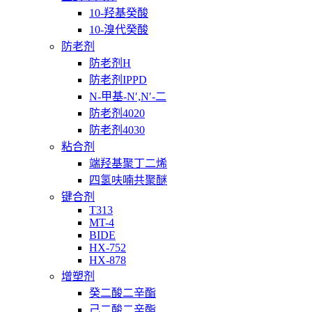
10-羟基癸酸
10-溴代癸酸
防老剂
防老剂H
防老剂IPPD
N-甲基-N′,N′-二
防老剂4020
防老剂4030
粘合剂
端羟基聚丁二烯
四氢呋喃共聚醚
键合剂
T313
MT-4
BIDE
HX-752
HX-878
增塑剂
癸二酸二辛酯
己二酸二辛酯