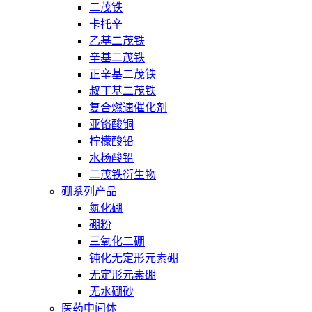
二茂铁
卡托辛
乙基二茂铁
辛基二茂铁
正辛基二茂铁
叔丁基二茂铁
复合燃速催化剂
亚铬酸铜
柠檬酸铅
水杨酸铅
二茂铁衍生物
硼系列产品
氮化硼
硼粉
三氧化二硼
钝化无定形元素硼
无定形元素硼
无水硼砂
医药中间体