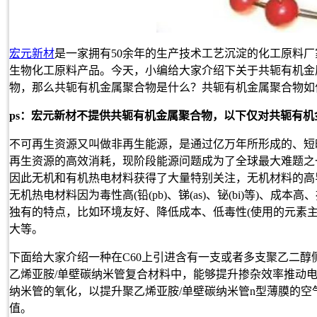
宏元新材
是一家拥有50余年的生产技术工艺沉淀的化工原料
生物化工原料产品。今天，小编给大家介绍下关于共轭有机金
物，那么共轭有机金属聚合物是什么？共轭有机金属聚合物如
ps：宏元新材不提供共轭有机金属聚合物，以下仅对共轭有
不可再生资源又叫做非再生能源，是通过亿万年所形成的、短
再生资源的高效消耗，现阶段能源问题成为了全球最大难题之
因此无机和有机热电材料获得了大量特别关注，无机材料的高
无机热电材料因为毒性高(铅(pb)、锑(as)、铋(bi)等)
独有的特点，比如环境友好、降低成本、低毒性(使用的元素
大等。
下面给大家介绍一种在C60上引进含有一支或者多支聚乙二醇
乙烯亚胺/单壁碳纳米管复合材料中，能够提升掺杂效率推动
纳米管的氧化，以提升聚乙烯亚胺/单壁碳纳米管n型薄膜的
值。