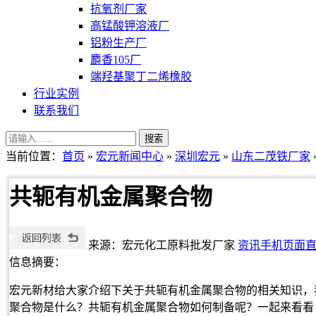
抗氧剂厂家
高锰酸钾溶液厂
铝粉生产厂
麝香105厂
端羟基聚丁二烯橡胶
行业实例
联系我们
当前位置：
首页
»
宏元新闻中心
»
深圳宏元
»
山东二茂铁厂家
共轭有机金属聚合物
来源：宏元化工原料批发厂家
资讯手机页面
信息摘要：
宏元新材给大家介绍下关于共轭有机金属聚合物的相关知识，
聚合物是什么？共轭有机金属聚合物如何制备呢？一起来看看