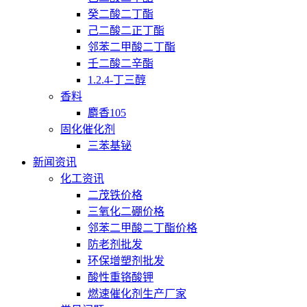
癸二酸二丁酯
己二酸二正丁酯
邻苯二甲酸二丁酯
壬二酸二辛酯
1.2.4-丁三醇
香料
麝香105
固化催化剂
三苯基铋
新闻资讯
化工资讯
二茂铁价格
三氧化二硼价格
邻苯二甲酸二丁酯价格
防老剂批发
环保增塑剂批发
酸性重铬酸钾
燃速催化剂生产厂家