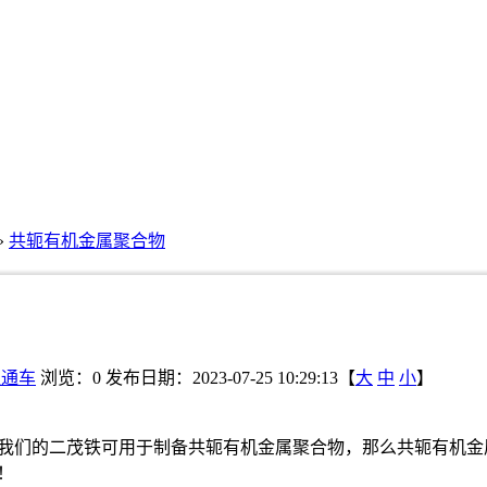
»
共轭有机金属聚合物
直通车
浏览：
0
发布日期：2023-07-25 10:29:13【
大
中
小
】
我们的二茂铁可用于制备共轭有机金属聚合物，那么共轭有机金
！