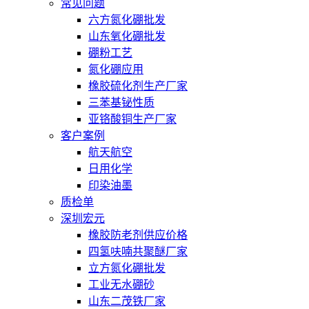
常见问题
六方氮化硼批发
山东氧化硼批发
硼粉工艺
氮化硼应用
橡胶硫化剂生产厂家
三苯基铋性质
亚铬酸铜生产厂家
客户案例
航天航空
日用化学
印染油墨
质检单
深圳宏元
橡胶防老剂供应价格
四氢呋喃共聚醚厂家
立方氮化硼批发
工业无水硼砂
山东二茂铁厂家