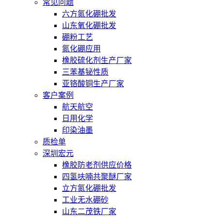
常见问题
六方氮化硼批发
山东氧化硼批发
硼粉工艺
氮化硼应用
橡胶硫化剂生产厂家
三苯基铋性质
亚铬酸铜生产厂家
客户案例
航天航空
日用化学
印染油墨
质检单
深圳宏元
橡胶防老剂供应价格
四氢呋喃共聚醚厂家
立方氮化硼批发
工业无水硼砂
山东二茂铁厂家