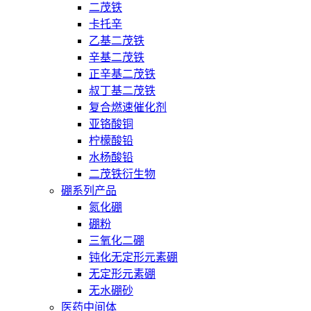
二茂铁
卡托辛
乙基二茂铁
辛基二茂铁
正辛基二茂铁
叔丁基二茂铁
复合燃速催化剂
亚铬酸铜
柠檬酸铅
水杨酸铅
二茂铁衍生物
硼系列产品
氮化硼
硼粉
三氧化二硼
钝化无定形元素硼
无定形元素硼
无水硼砂
医药中间体