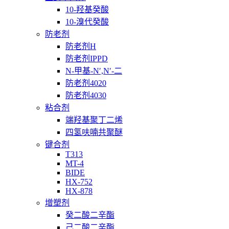
10-羟基癸酸
10-溴代癸酸
防老剂
防老剂H
防老剂IPPD
N-甲基-N′,N′-二
防老剂4020
防老剂4030
粘合剂
端羟基聚丁二烯
四氢呋喃共聚醚
键合剂
T313
MT-4
BIDE
HX-752
HX-878
增塑剂
癸二酸二辛酯
己二酸二辛酯