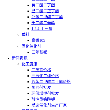
癸二酸二丁酯
己二酸二正丁酯
邻苯二甲酸二丁酯
壬二酸二辛酯
1.2.4-丁三醇
香料
麝香105
固化催化剂
三苯基铋
新闻资讯
化工资讯
二茂铁价格
三氧化二硼价格
邻苯二甲酸二丁酯价格
防老剂批发
环保增塑剂批发
酸性重铬酸钾
燃速催化剂生产厂家