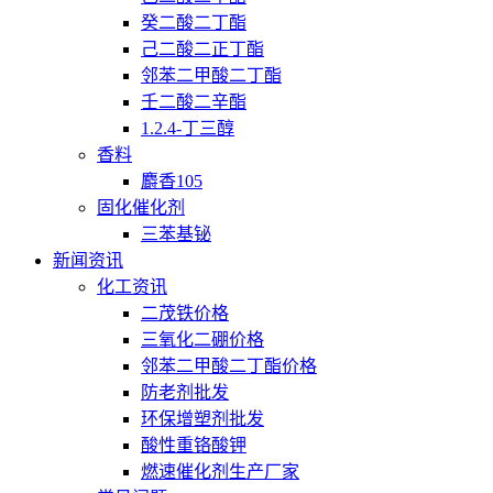
癸二酸二丁酯
己二酸二正丁酯
邻苯二甲酸二丁酯
壬二酸二辛酯
1.2.4-丁三醇
香料
麝香105
固化催化剂
三苯基铋
新闻资讯
化工资讯
二茂铁价格
三氧化二硼价格
邻苯二甲酸二丁酯价格
防老剂批发
环保增塑剂批发
酸性重铬酸钾
燃速催化剂生产厂家