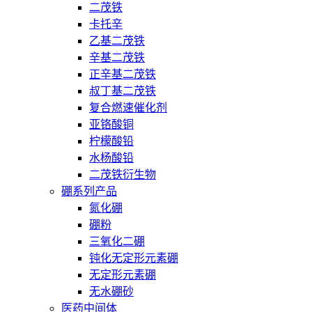
二茂铁
卡托辛
乙基二茂铁
辛基二茂铁
正辛基二茂铁
叔丁基二茂铁
复合燃速催化剂
亚铬酸铜
柠檬酸铅
水杨酸铅
二茂铁衍生物
硼系列产品
氮化硼
硼粉
三氧化二硼
钝化无定形元素硼
无定形元素硼
无水硼砂
医药中间体