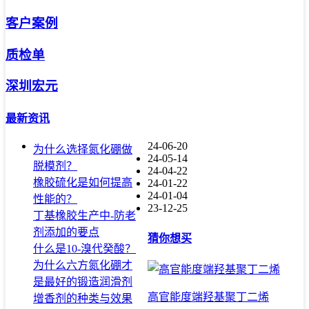
客户案例
质检单
深圳宏元
最新资讯
24-06-20
为什么选择氮化硼做
24-05-14
脱模剂？
24-04-22
橡胶硫化是如何提高
24-01-22
24-01-04
性能的？
23-12-25
丁基橡胶生产中-防老
剂添加的要点
猜你想买
什么是10-溴代癸酸？
为什么六方氮化硼才
是最好的锻造润滑剂
高官能度端羟基聚丁二烯
增香剂的种类与效果