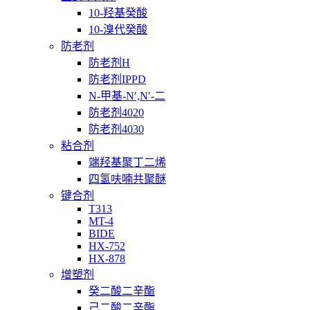
10-羟基癸酸
10-溴代癸酸
防老剂
防老剂H
防老剂IPPD
N-甲基-N′,N′-二
防老剂4020
防老剂4030
粘合剂
端羟基聚丁二烯
四氢呋喃共聚醚
键合剂
T313
MT-4
BIDE
HX-752
HX-878
增塑剂
癸二酸二辛酯
己二酸二辛酯