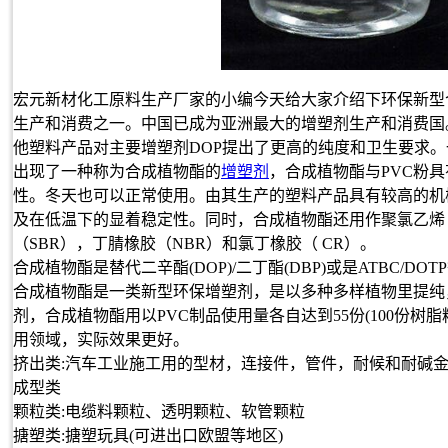
宏元新材化工原料生产厂家的小编今天给大家介绍下环保新型
生产和消费之一。中国已成为亚洲最大的增塑剂生产和消费国
他塑料产品对主要增塑剂DOP提出了更高的纯度和卫生要求。
出现了一种称为合成植物酯的
增塑剂
，合成植物酯与PVC粉
性。冬天也可以正常使用。由其生产的塑料产品具有较高的机
及在低温下的显着稳定性。同时，合成植物酯还用作聚氯乙烯（
（SBR），丁腈橡胶（NBR）和氯丁橡胶（ CR）。
合成植物酯是替代二辛酯(DOP)/二丁酯(DBP)或是ATBC
合成植物酯是一类新型环保增塑剂，是以多种多样植物里提纯
剂，合成植物酯用以PVC制品使用量各自达到55份(100份树脂粉
用领域，实际效果更好。
挤出类:汽车工业施工用的型材，连接件，管件，耐候和耐碱
成型类
颗粒类:电缆料颗粒、透明颗粒、软管颗粒
搪塑类:搪塑玩具(可进出口欧盟等地区)