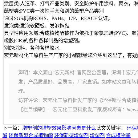
涂层类:人造革、打气产品类别、安全防护布用涂料，雨衣，淋
蘸塑类:PVC类一次性手套和别的蘸塑产品类别
通过SGS机构ROHS、PAHs、17P、REACH认证。
发泡类:发泡软硬板、发泡拖鞋
典型性应用领域:合成植物酯被作为依托于聚氯乙烯(PVC)、聚氨酯(
橡胶(CR)的各种各样制品的增塑剂。
别的:涂料、各种各样胶水
宏元新材化工原料生产厂家的小编就给您介绍到这里了，有疑
声明：本文源自"宏元新材"官网整合整理，深圳市宏元
发，产品质量好、品质高，厂家直销。如本站文章和转
理。
访客评论：宏元化工原料批发厂家的《环保新型合成植
【栏目编辑】：
宏元化工原料批发厂家
版权所有：https:
下一篇：
增塑剂的增塑效果影响因素是什么
此文关键字：
环保
酯
环保新型合成植物酯
环保新型增塑剂
增塑剂
合成植物酯