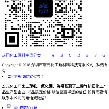
热门化工原料字母分类
A
B
C
D
E
F
G
Copyright © 2018 深圳市宏元化工新材料科技有限公司. 版权所
有
粤ICP备18075747号-1
宏元化工厂家
二茂铁
、
氮化硼
、
端羟基聚丁二烯
等精细化工产
品生产型企业, 以品质定价格,以信誉赢得您的信任,如有需要请
联系本公司的电话或微信！