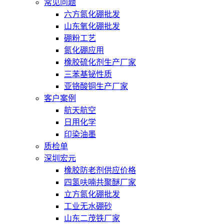
常见问题
六方氮化硼批发
山东氧化硼批发
硼粉工艺
氮化硼应用
橡胶硫化剂生产厂家
三苯基铋性质
亚铬酸铜生产厂家
客户案例
航天航空
日用化学
印染油墨
质检单
深圳宏元
橡胶防老剂供应价格
四氢呋喃共聚醚厂家
立方氮化硼批发
工业无水硼砂
山东二茂铁厂家