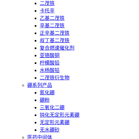
二茂铁
卡托辛
乙基二茂铁
辛基二茂铁
正辛基二茂铁
叔丁基二茂铁
复合燃速催化剂
亚铬酸铜
柠檬酸铅
水杨酸铅
二茂铁衍生物
硼系列产品
氮化硼
硼粉
三氧化二硼
钝化无定形元素硼
无定形元素硼
无水硼砂
医药中间体