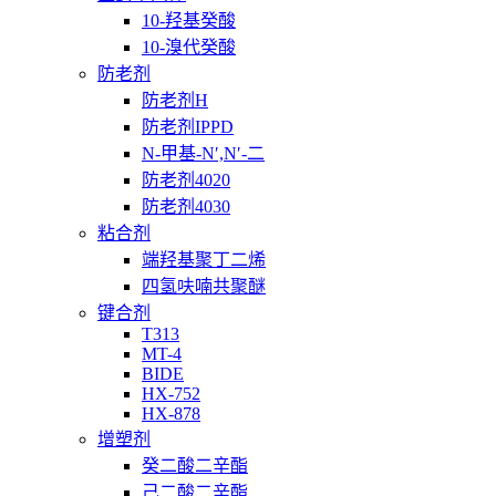
10-羟基癸酸
10-溴代癸酸
防老剂
防老剂H
防老剂IPPD
N-甲基-N′,N′-二
防老剂4020
防老剂4030
粘合剂
端羟基聚丁二烯
四氢呋喃共聚醚
键合剂
T313
MT-4
BIDE
HX-752
HX-878
增塑剂
癸二酸二辛酯
己二酸二辛酯