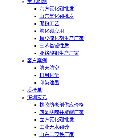
常见问题
六方氮化硼批发
山东氧化硼批发
硼粉工艺
氮化硼应用
橡胶硫化剂生产厂家
三苯基铋性质
亚铬酸铜生产厂家
客户案例
航天航空
日用化学
印染油墨
质检单
深圳宏元
橡胶防老剂供应价格
四氢呋喃共聚醚厂家
立方氮化硼批发
工业无水硼砂
山东二茂铁厂家