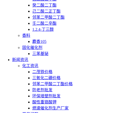
癸二酸二丁酯
己二酸二正丁酯
邻苯二甲酸二丁酯
壬二酸二辛酯
1.2.4-丁三醇
香料
麝香105
固化催化剂
三苯基铋
新闻资讯
化工资讯
二茂铁价格
三氧化二硼价格
邻苯二甲酸二丁酯价格
防老剂批发
环保增塑剂批发
酸性重铬酸钾
燃速催化剂生产厂家