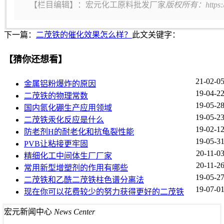
【栏目编辑】：
宏元化工原料批发厂家
版权所有：https:
下一篇：
二茂铁的催化效果怎么样？
此文关键字：
【猜你还想看】
21-02-0
金属铝粉爆炸的原因
19-04-2
二茂铁的物理常数
19-05-2
国内氮化硼生产应用领域
19-05-2
二茂铁汞化反应是什么
19-02-1
防老剂H的耐老化和抗龟裂性能
19-05-3
PVB让粘接更牢固
20-11-0
精细化工中间体生厂厂家
20-11-2
常用新型增塑剂的作用有哪些
19-05-2
二茂铁和乙酰二茂铁柱色谱分离法
19-07-0
现在你可以花费较少的努力获得更好的二茂铁
宏元新闻中心
News Center