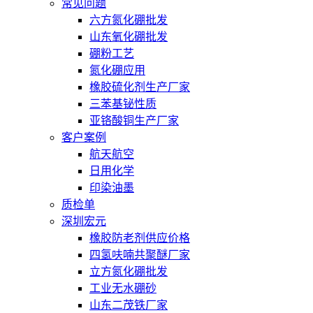
常见问题
六方氮化硼批发
山东氧化硼批发
硼粉工艺
氮化硼应用
橡胶硫化剂生产厂家
三苯基铋性质
亚铬酸铜生产厂家
客户案例
航天航空
日用化学
印染油墨
质检单
深圳宏元
橡胶防老剂供应价格
四氢呋喃共聚醚厂家
立方氮化硼批发
工业无水硼砂
山东二茂铁厂家