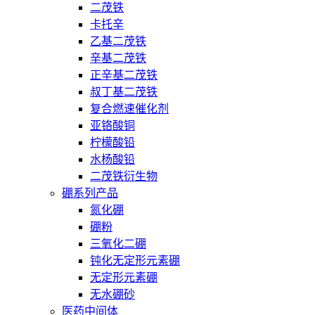
二茂铁
卡托辛
乙基二茂铁
辛基二茂铁
正辛基二茂铁
叔丁基二茂铁
复合燃速催化剂
亚铬酸铜
柠檬酸铅
水杨酸铅
二茂铁衍生物
硼系列产品
氮化硼
硼粉
三氧化二硼
钝化无定形元素硼
无定形元素硼
无水硼砂
医药中间体