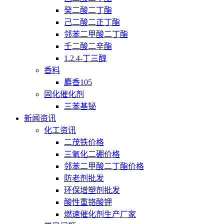
癸二酸二丁酯
己二酸二正丁酯
邻苯二甲酸二丁酯
壬二酸二辛酯
1.2.4-丁三醇
香料
麝香105
固化催化剂
三苯基铋
新闻资讯
化工资讯
二茂铁价格
三氧化二硼价格
邻苯二甲酸二丁酯价格
防老剂批发
环保增塑剂批发
酸性重铬酸钾
燃速催化剂生产厂家