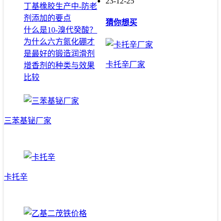
23-12-25
丁基橡胶生产中-防老
剂添加的要点
猜你想买
什么是10-溴代癸酸？
为什么六方氮化硼才
是最好的锻造润滑剂
卡托辛厂家
增香剂的种类与效果
比较
三苯基铋厂家
卡托辛