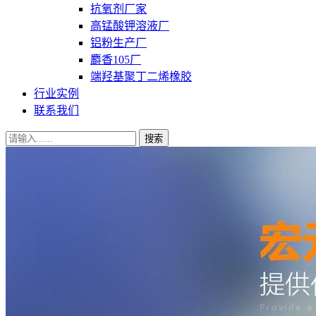
抗氧剂厂家
高锰酸钾溶液厂
铝粉生产厂
麝香105厂
端羟基聚丁二烯橡胶
行业实例
联系我们