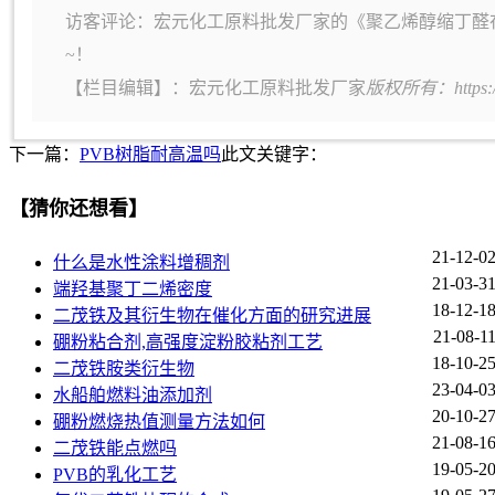
访客评论：宏元化工原料批发厂家的《聚乙烯醇缩丁醛
~！
【栏目编辑】：
宏元化工原料批发厂家
版权所有：https:
下一篇：
PVB树脂耐高温吗
此文关键字：
【猜你还想看】
21-12-0
什么是水性涂料增稠剂
21-03-3
端羟基聚丁二烯密度
18-12-1
二茂铁及其衍生物在催化方面的研究进展
21-08-1
硼粉粘合剂,高强度淀粉胶粘剂工艺
18-10-2
二茂铁胺类衍生物
23-04-0
水船舶燃料油添加剂
20-10-2
硼粉燃烧热值测量方法如何
21-08-1
二茂铁能点燃吗
19-05-2
PVB的乳化工艺