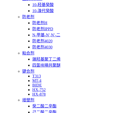
10-羟基癸酸
10-溴代癸酸
防老剂
防老剂H
防老剂IPPD
N-甲基-N′,N′-二
防老剂4020
防老剂4030
粘合剂
端羟基聚丁二烯
四氢呋喃共聚醚
键合剂
T313
MT-4
BIDE
HX-752
HX-878
增塑剂
癸二酸二辛酯
己二酸二辛酯