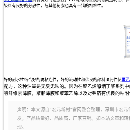
染料有良好的分散性，与其他树脂也具有不错的相容性。
好的耐水性结合好的防粘连性，好的流动性和优良的颜料湿润性使
聚乙
配方，这种油墨是无臭无味的。因为在聚乙烯醇缩丁醛系列中
酸纤维素薄膜，聚脂薄膜和聚苯乙烯以及对铝箔有优良的粘附
声明：本文源自"宏元新材"官网整合整理，深圳市宏元
发，产品质量好、品质高，厂家直销。如本站文章和转
理。