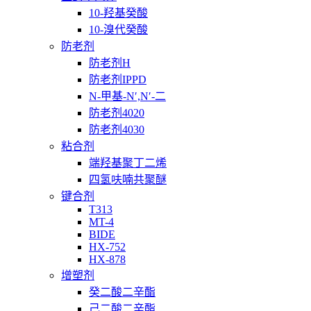
10-羟基癸酸
10-溴代癸酸
防老剂
防老剂H
防老剂IPPD
N-甲基-N′,N′-二
防老剂4020
防老剂4030
粘合剂
端羟基聚丁二烯
四氢呋喃共聚醚
键合剂
T313
MT-4
BIDE
HX-752
HX-878
增塑剂
癸二酸二辛酯
己二酸二辛酯