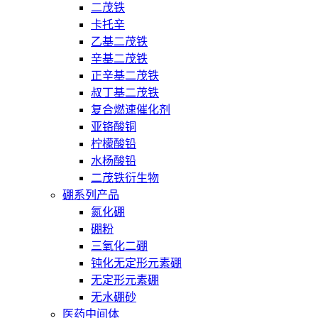
二茂铁
卡托辛
乙基二茂铁
辛基二茂铁
正辛基二茂铁
叔丁基二茂铁
复合燃速催化剂
亚铬酸铜
柠檬酸铅
水杨酸铅
二茂铁衍生物
硼系列产品
氮化硼
硼粉
三氧化二硼
钝化无定形元素硼
无定形元素硼
无水硼砂
医药中间体