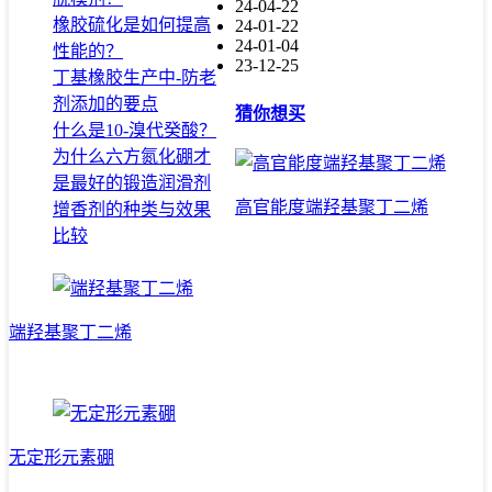
24-04-22
橡胶硫化是如何提高
24-01-22
24-01-04
性能的？
23-12-25
丁基橡胶生产中-防老
剂添加的要点
猜你想买
什么是10-溴代癸酸？
为什么六方氮化硼才
是最好的锻造润滑剂
高官能度端羟基聚丁二烯
增香剂的种类与效果
比较
端羟基聚丁二烯
无定形元素硼