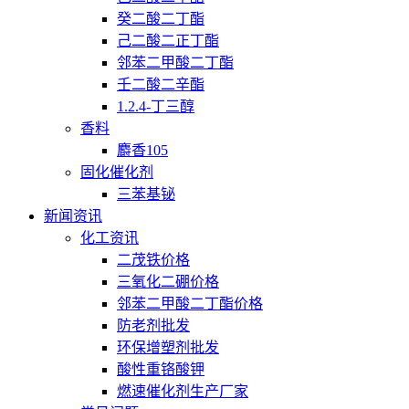
癸二酸二丁酯
己二酸二正丁酯
邻苯二甲酸二丁酯
壬二酸二辛酯
1.2.4-丁三醇
香料
麝香105
固化催化剂
三苯基铋
新闻资讯
化工资讯
二茂铁价格
三氧化二硼价格
邻苯二甲酸二丁酯价格
防老剂批发
环保增塑剂批发
酸性重铬酸钾
燃速催化剂生产厂家