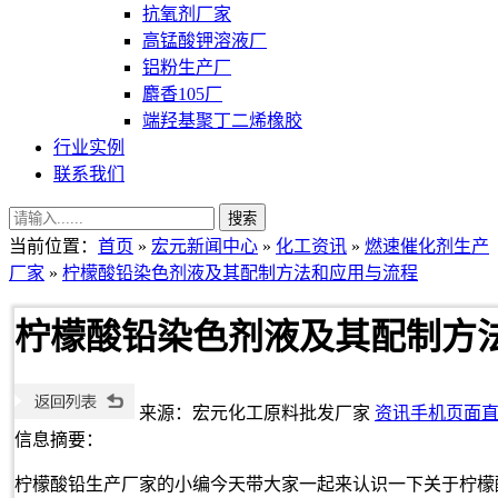
抗氧剂厂家
高锰酸钾溶液厂
铝粉生产厂
麝香105厂
端羟基聚丁二烯橡胶
行业实例
联系我们
当前位置：
首页
»
宏元新闻中心
»
化工资讯
»
燃速催化剂生产
厂家
»
柠檬酸铅染色剂液及其配制方法和应用与流程
柠檬酸铅染色剂液及其配制方
来源：宏元化工原料批发厂家
资讯手机页面
信息摘要：
柠檬酸铅生产厂家的小编今天带大家一起来认识一下关于柠檬