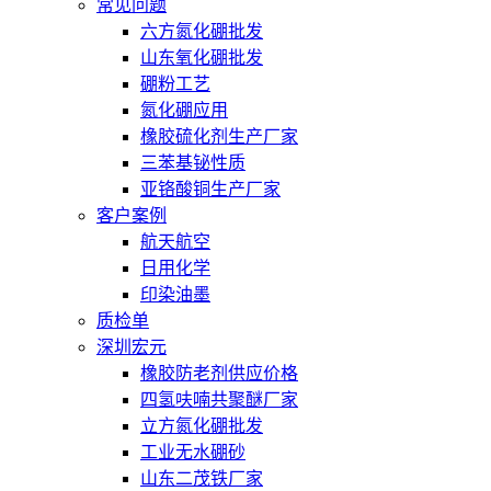
常见问题
六方氮化硼批发
山东氧化硼批发
硼粉工艺
氮化硼应用
橡胶硫化剂生产厂家
三苯基铋性质
亚铬酸铜生产厂家
客户案例
航天航空
日用化学
印染油墨
质检单
深圳宏元
橡胶防老剂供应价格
四氢呋喃共聚醚厂家
立方氮化硼批发
工业无水硼砂
山东二茂铁厂家