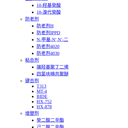
10-羟基癸酸
10-溴代癸酸
防老剂
防老剂H
防老剂IPPD
N-甲基-N′,N′-二
防老剂4020
防老剂4030
粘合剂
端羟基聚丁二烯
四氢呋喃共聚醚
键合剂
T313
MT-4
BIDE
HX-752
HX-878
增塑剂
癸二酸二辛酯
己二酸二辛酯