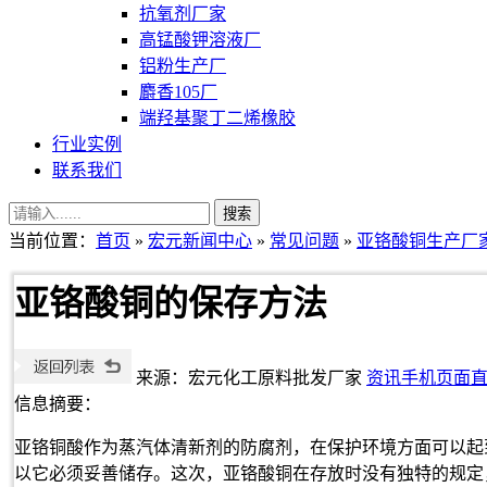
抗氧剂厂家
高锰酸钾溶液厂
铝粉生产厂
麝香105厂
端羟基聚丁二烯橡胶
行业实例
联系我们
当前位置：
首页
»
宏元新闻中心
»
常见问题
»
亚铬酸铜生产厂
亚铬酸铜的保存方法
来源：宏元化工原料批发厂家
资讯手机页面
信息摘要：
亚铬铜酸作为蒸汽体清新剂的防腐剂，在保护环境方面可以起
以它必须妥善储存。这次，亚铬酸铜在存放时没有独特的规定，