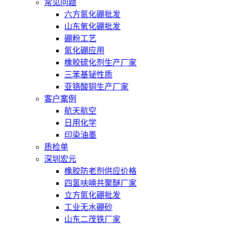
常见问题
六方氮化硼批发
山东氧化硼批发
硼粉工艺
氮化硼应用
橡胶硫化剂生产厂家
三苯基铋性质
亚铬酸铜生产厂家
客户案例
航天航空
日用化学
印染油墨
质检单
深圳宏元
橡胶防老剂供应价格
四氢呋喃共聚醚厂家
立方氮化硼批发
工业无水硼砂
山东二茂铁厂家