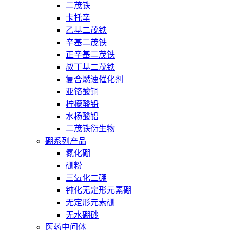
二茂铁
卡托辛
乙基二茂铁
辛基二茂铁
正辛基二茂铁
叔丁基二茂铁
复合燃速催化剂
亚铬酸铜
柠檬酸铅
水杨酸铅
二茂铁衍生物
硼系列产品
氮化硼
硼粉
三氧化二硼
钝化无定形元素硼
无定形元素硼
无水硼砂
医药中间体