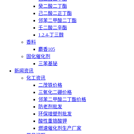
癸二酸二丁酯
己二酸二正丁酯
邻苯二甲酸二丁酯
壬二酸二辛酯
1.2.4-丁三醇
香料
麝香105
固化催化剂
三苯基铋
新闻资讯
化工资讯
二茂铁价格
三氧化二硼价格
邻苯二甲酸二丁酯价格
防老剂批发
环保增塑剂批发
酸性重铬酸钾
燃速催化剂生产厂家