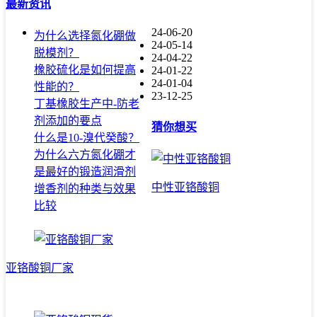
最新资讯
24-06-20
为什么选择氮化硼做
24-05-14
脱模剂？
24-04-22
橡胶硫化是如何提高
24-01-22
24-01-04
性能的？
23-12-25
丁基橡胶生产中-防老
剂添加的要点
猜你想买
什么是10-溴代癸酸？
为什么六方氮化硼才
是最好的锻造润滑剂
中性亚铬酸铜
增香剂的种类与效果
比较
亚铬酸铜厂家