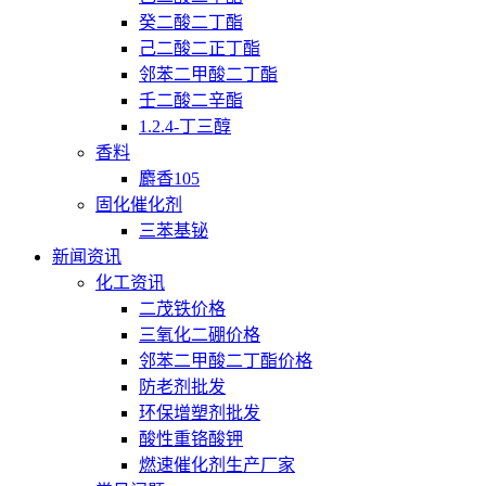
癸二酸二丁酯
己二酸二正丁酯
邻苯二甲酸二丁酯
壬二酸二辛酯
1.2.4-丁三醇
香料
麝香105
固化催化剂
三苯基铋
新闻资讯
化工资讯
二茂铁价格
三氧化二硼价格
邻苯二甲酸二丁酯价格
防老剂批发
环保增塑剂批发
酸性重铬酸钾
燃速催化剂生产厂家