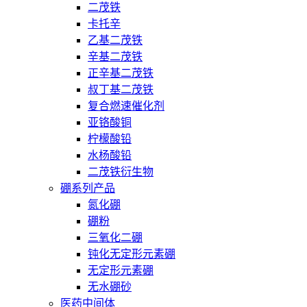
二茂铁
卡托辛
乙基二茂铁
辛基二茂铁
正辛基二茂铁
叔丁基二茂铁
复合燃速催化剂
亚铬酸铜
柠檬酸铅
水杨酸铅
二茂铁衍生物
硼系列产品
氮化硼
硼粉
三氧化二硼
钝化无定形元素硼
无定形元素硼
无水硼砂
医药中间体