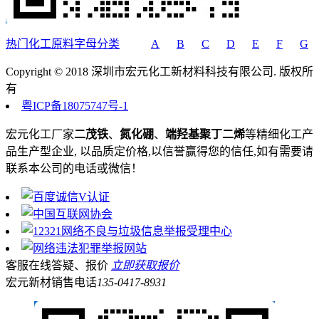
热门化工原料字母分类
A
B
C
D
E
F
G
Copyright © 2018 深圳市宏元化工新材料科技有限公司. 版权所
有
粤ICP备18075747号-1
宏元化工厂家
二茂铁
、
氮化硼
、
端羟基聚丁二烯
等精细化工产
品生产型企业, 以品质定价格,以信誉赢得您的信任,如有需要请
联系本公司的电话或微信！
客服在线答疑、报价
立即获取报价
宏元新材销售电话
135-0417-8931