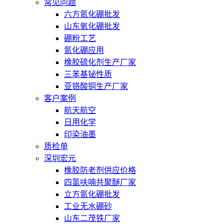
常见问题
六方氮化硼批发
山东氧化硼批发
硼粉工艺
氮化硼应用
橡胶硫化剂生产厂家
三苯基铋性质
亚铬酸铜生产厂家
客户案例
航天航空
日用化学
印染油墨
质检单
深圳宏元
橡胶防老剂供应价格
四氢呋喃共聚醚厂家
立方氮化硼批发
工业无水硼砂
山东二茂铁厂家