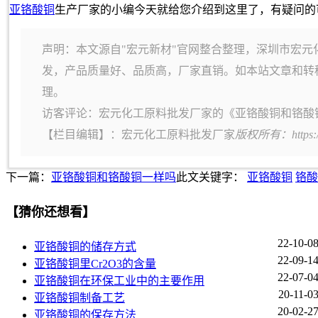
亚铬酸铜
生产厂家的小编今天就给您介绍到这里了，有疑问的
声明：本文源自"宏元新材"官网整合整理，深圳市宏元
发，产品质量好、品质高，厂家直销。如本站文章和转
理。
访客评论：宏元化工原料批发厂家的《亚铬酸铜和铬酸
【栏目编辑】：
宏元化工原料批发厂家
版权所有：https:
下一篇：
亚铬酸铜和铬酸铜一样吗
此文关键字：
亚铬酸铜
铬酸
【猜你还想看】
22-10-0
亚铬酸铜的储存方式
22-09-1
亚铬酸铜里Cr2O3的含量
22-07-0
亚铬酸铜在环保工业中的主要作用
20-11-0
亚铬酸铜制备工艺
20-02-2
亚铬酸铜的保存方法