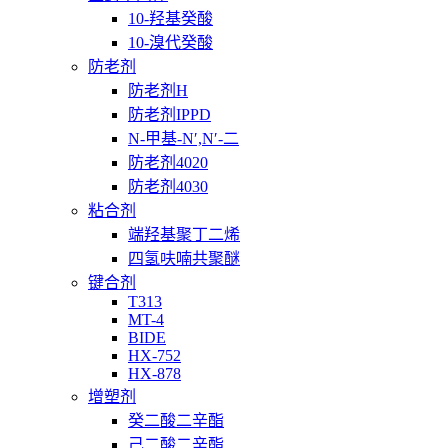
10-羟基癸酸
10-溴代癸酸
防老剂
防老剂H
防老剂IPPD
N-甲基-N′,N′-二
防老剂4020
防老剂4030
粘合剂
端羟基聚丁二烯
四氢呋喃共聚醚
键合剂
T313
MT-4
BIDE
HX-752
HX-878
增塑剂
癸二酸二辛酯
己二酸二辛酯