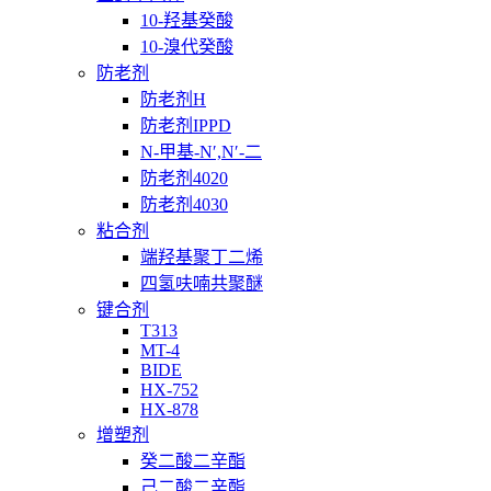
10-羟基癸酸
10-溴代癸酸
防老剂
防老剂H
防老剂IPPD
N-甲基-N′,N′-二
防老剂4020
防老剂4030
粘合剂
端羟基聚丁二烯
四氢呋喃共聚醚
键合剂
T313
MT-4
BIDE
HX-752
HX-878
增塑剂
癸二酸二辛酯
己二酸二辛酯