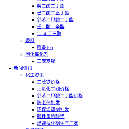
癸二酸二丁酯
己二酸二正丁酯
邻苯二甲酸二丁酯
壬二酸二辛酯
1.2.4-丁三醇
香料
麝香105
固化催化剂
三苯基铋
新闻资讯
化工资讯
二茂铁价格
三氧化二硼价格
邻苯二甲酸二丁酯价格
防老剂批发
环保增塑剂批发
酸性重铬酸钾
燃速催化剂生产厂家