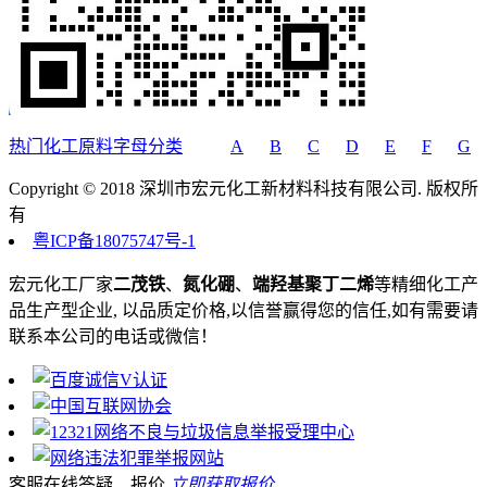
热门化工原料字母分类
A
B
C
D
E
F
G
Copyright © 2018 深圳市宏元化工新材料科技有限公司. 版权所
有
粤ICP备18075747号-1
宏元化工厂家
二茂铁
、
氮化硼
、
端羟基聚丁二烯
等精细化工产
品生产型企业, 以品质定价格,以信誉赢得您的信任,如有需要请
联系本公司的电话或微信！
客服在线答疑、报价
立即获取报价