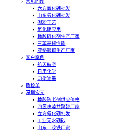
常见问题
六方氮化硼批发
山东氧化硼批发
硼粉工艺
氮化硼应用
橡胶硫化剂生产厂家
三苯基铋性质
亚铬酸铜生产厂家
客户案例
航天航空
日用化学
印染油墨
质检单
深圳宏元
橡胶防老剂供应价格
四氢呋喃共聚醚厂家
立方氮化硼批发
工业无水硼砂
山东二茂铁厂家