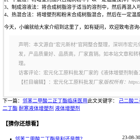
3、制成溶液法：将合成树脂溶于适当的溶剂中，然后再混入
4、热混合法：将增塑剂和粉末合成树脂混合，然后在一定温
今天，小编就给大家介绍到这里了，如有疑问，欢迎致电咨询
声明：本文源自"宏元新材"官网整合整理，深圳市宏元
发，产品质量好、品质高，厂家直销。如本站文章和转
理。
访客评论：宏元化工原料批发厂家的《液体增塑剂制备
【栏目编辑】：
宏元化工原料批发厂家
版权所有：https:
下一篇：
邻苯二甲酸二正丁酯临床医用
此文关键字：
己二酸二
二丁酯
耐寒液体增塑剂
液体增塑剂
【猜你还想看】
23-08-3
邻苯二甲酸二丁酯是利还是弊？