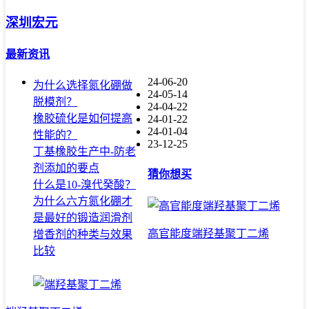
深圳宏元
最新资讯
24-06-20
为什么选择氮化硼做
24-05-14
脱模剂？
24-04-22
橡胶硫化是如何提高
24-01-22
24-01-04
性能的？
23-12-25
丁基橡胶生产中-防老
剂添加的要点
猜你想买
什么是10-溴代癸酸？
为什么六方氮化硼才
是最好的锻造润滑剂
高官能度端羟基聚丁二烯
增香剂的种类与效果
比较