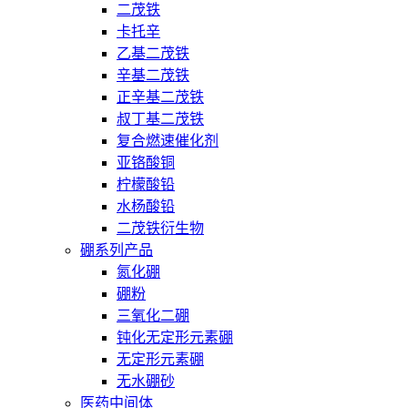
二茂铁
卡托辛
乙基二茂铁
辛基二茂铁
正辛基二茂铁
叔丁基二茂铁
复合燃速催化剂
亚铬酸铜
柠檬酸铅
水杨酸铅
二茂铁衍生物
硼系列产品
氮化硼
硼粉
三氧化二硼
钝化无定形元素硼
无定形元素硼
无水硼砂
医药中间体