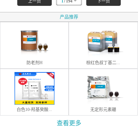
/
上一页
1
194
下一页
产品推荐
防老剂H
棕红色叔丁基二...
白色10-羟基癸酸...
无定形元素硼
查看更多