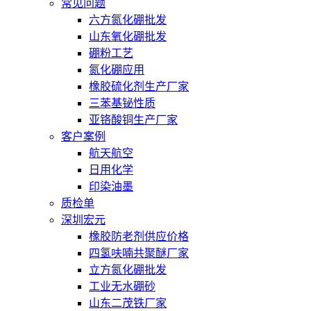
常见问题
六方氮化硼批发
山东氧化硼批发
硼粉工艺
氮化硼应用
橡胶硫化剂生产厂家
三苯基铋性质
亚铬酸铜生产厂家
客户案例
航天航空
日用化学
印染油墨
质检单
深圳宏元
橡胶防老剂供应价格
四氢呋喃共聚醚厂家
立方氮化硼批发
工业无水硼砂
山东二茂铁厂家