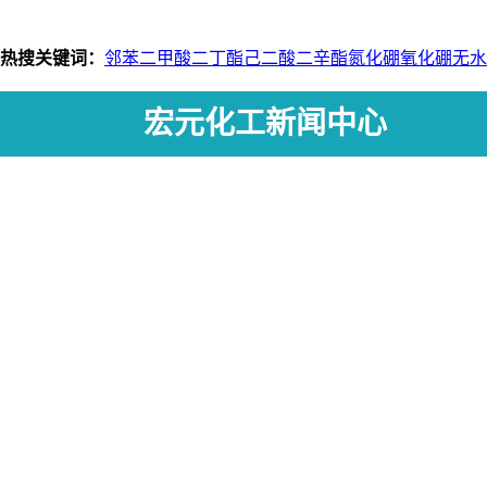
热搜关键词：
邻苯二甲酸二丁酯
己二酸二辛酯
氮化硼
氧化硼
无水
宏元化工新闻中心