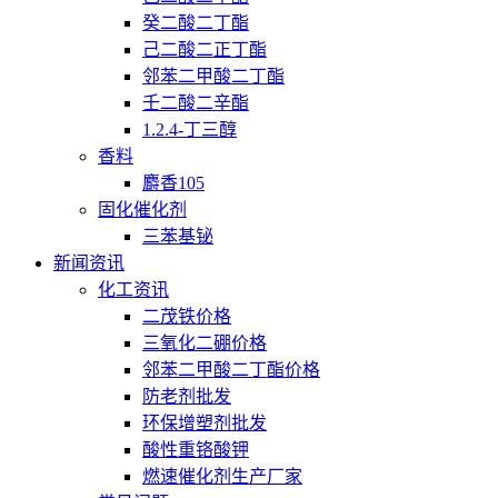
癸二酸二丁酯
己二酸二正丁酯
邻苯二甲酸二丁酯
壬二酸二辛酯
1.2.4-丁三醇
香料
麝香105
固化催化剂
三苯基铋
新闻资讯
化工资讯
二茂铁价格
三氧化二硼价格
邻苯二甲酸二丁酯价格
防老剂批发
环保增塑剂批发
酸性重铬酸钾
燃速催化剂生产厂家