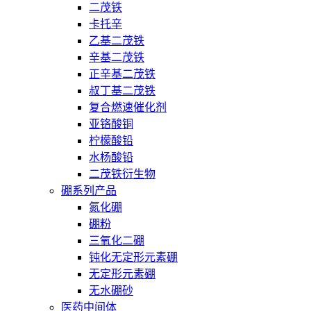
二茂铁
卡托辛
乙基二茂铁
辛基二茂铁
正辛基二茂铁
叔丁基二茂铁
复合燃速催化剂
亚铬酸铜
柠檬酸铅
水杨酸铅
二茂铁衍生物
硼系列产品
氮化硼
硼粉
三氧化二硼
钝化无定形元素硼
无定形元素硼
无水硼砂
医药中间体