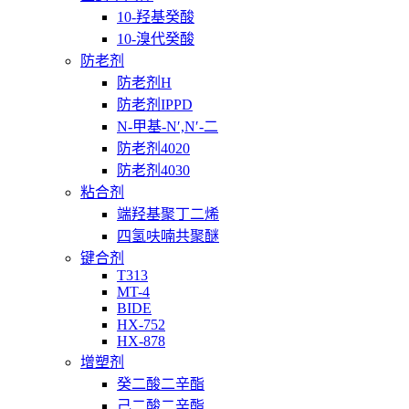
10-羟基癸酸
10-溴代癸酸
防老剂
防老剂H
防老剂IPPD
N-甲基-N′,N′-二
防老剂4020
防老剂4030
粘合剂
端羟基聚丁二烯
四氢呋喃共聚醚
键合剂
T313
MT-4
BIDE
HX-752
HX-878
增塑剂
癸二酸二辛酯
己二酸二辛酯