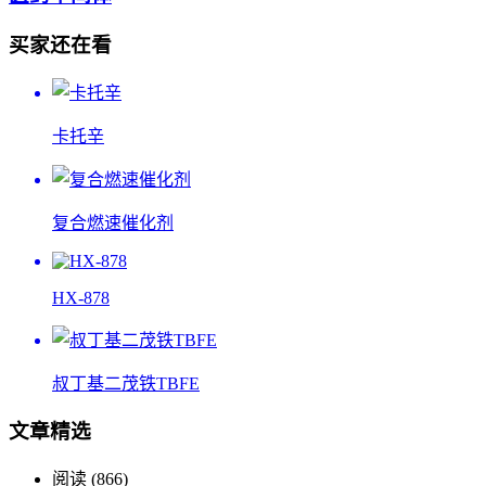
买家还在看
卡托辛
复合燃速催化剂
HX-878
叔丁基二茂铁TBFE
文章精选
阅读 (866)