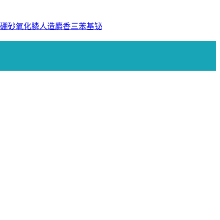
硼砂
氧化膦
人造麝香
三苯基铋