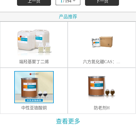
/
上一页
1
194
下一页
产品推荐
端羟基聚丁二烯
六方氮化硼CAS：...
中性亚铬酸铜
防老剂H
查看更多