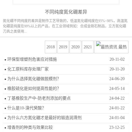
不同纯度氮化硼差异
氮化硼不同纯度的差异是制作工艺导致的，低温氮化硼纯度在95%~98%，高温氮
化硼是纯度在99%以上的产品，在工业领域例如：合成金刚石制品，立方氮化硼
刀具之类使用...
2018
2019
2020
2021
最热
环保型增塑剂危害应对措施
20-11-02
化工原料库存处理厂家
20-11-20
为什么选择氮化硼做脱模剂？
24-06-20
橡胶硫化是如何提高性能的？
24-05-14
丁基橡胶生产中-防老剂添加的要点
24-04-22
什么是10-溴代癸酸？
24-01-22
为什么六方氮化硼才是最好的锻造润滑剂
24-01-04
增香剂的种类与效果比较
23-12-25