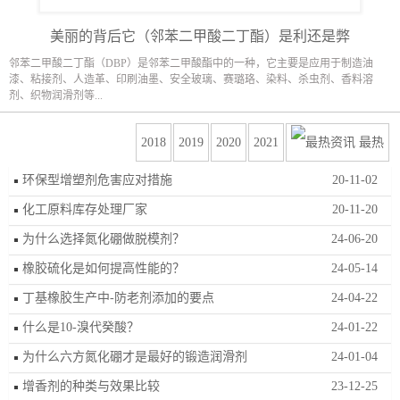
美丽的背后它（邻苯二甲酸二丁酯）是利还是弊
邻苯二甲酸二丁酯（DBP）是邻苯二甲酸酯中的一种，它主要是应用于制造油
漆、粘接剂、人造革、印刷油墨、安全玻璃、赛璐珞、染料、杀虫剂、香料溶
剂、织物润滑剂等...
2018
2019
2020
2021
最热
环保型增塑剂危害应对措施
20-11-02
化工原料库存处理厂家
20-11-20
为什么选择氮化硼做脱模剂？
24-06-20
橡胶硫化是如何提高性能的？
24-05-14
丁基橡胶生产中-防老剂添加的要点
24-04-22
什么是10-溴代癸酸？
24-01-22
为什么六方氮化硼才是最好的锻造润滑剂
24-01-04
增香剂的种类与效果比较
23-12-25