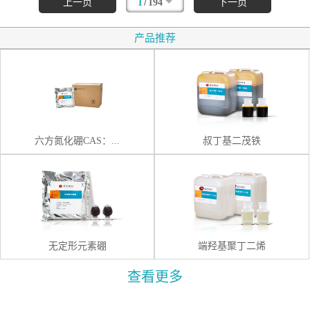
/
上一页
1
194
下一页
产品推荐
六方氮化硼CAS：...
叔丁基二茂铁
无定形元素硼
端羟基聚丁二烯
查看更多