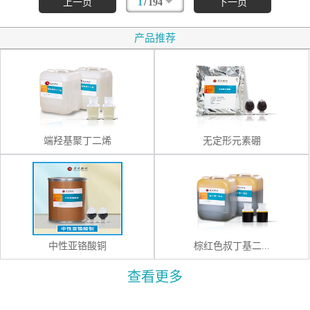
/
上一页
1
194
下一页
产品推荐
端羟基聚丁二烯
无定形元素硼
中性亚铬酸铜
棕红色叔丁基二...
查看更多