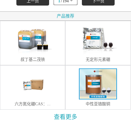
/
上一页
1
194
下一页
产品推荐
叔丁基二茂铁
无定形元素硼
六方氮化硼CAS：...
中性亚铬酸铜
查看更多