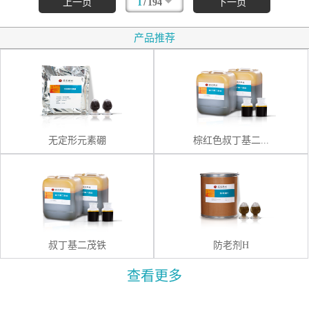
/
上一页
1
194
下一页
产品推荐
无定形元素硼
棕红色叔丁基二...
叔丁基二茂铁
防老剂H
查看更多