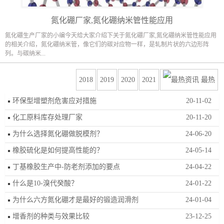
氮化硼厂家,氮化硼纳米管性能应用
氮化硼生产厂家的小编今天给大家介绍下关于氮化硼厂家,氮化硼纳米管性能应用
的相关介绍，氮化硼纳米管，像它们的碳对应物一样，是轧制片状的六边形阵
列。与碳纳米...
2018
2019
2020
2021
最热
环保型增塑剂危害应对措施
20-11-02
化工原料库存处理厂家
20-11-20
为什么选择氮化硼做脱模剂？
24-06-20
橡胶硫化是如何提高性能的？
24-05-14
丁基橡胶生产中-防老剂添加的要点
24-04-22
什么是10-溴代癸酸？
24-01-22
为什么六方氮化硼才是最好的锻造润滑剂
24-01-04
增香剂的种类与效果比较
23-12-25