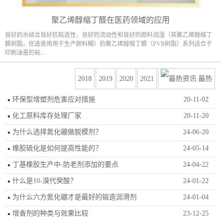
聚乙烯醇缩丁醛在医药领域的应用
良好的水结合良好抗粘连性，良好的流动性和良好的颜料润湿（其聚乙烯醇缩丁
醛树脂，优选使用用于生产颜料糊）的聚乙烯醇缩丁醛（PVB树脂）系列适合于
印刷油墨的粘...
2018
2019
2020
2021
最热
环保型增塑剂危害应对措施
20-11-02
化工原料库存处理厂家
20-11-20
为什么选择氮化硼做脱模剂？
24-06-20
橡胶硫化是如何提高性能的？
24-05-14
丁基橡胶生产中-防老剂添加的要点
24-04-22
什么是10-溴代癸酸？
24-01-22
为什么六方氮化硼才是最好的锻造润滑剂
24-01-04
增香剂的种类与效果比较
23-12-25