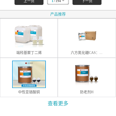
/
上一页
1
194
下一页
产品推荐
端羟基聚丁二烯
六方氮化硼CAS：...
中性亚铬酸铜
防老剂H
查看更多