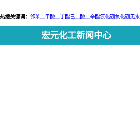
热搜关键词：
邻苯二甲酸二丁酯
己二酸二辛酯
氮化硼
氧化硼
无水
宏元化工新闻中心