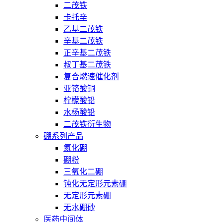
二茂铁
卡托辛
乙基二茂铁
辛基二茂铁
正辛基二茂铁
叔丁基二茂铁
复合燃速催化剂
亚铬酸铜
柠檬酸铅
水杨酸铅
二茂铁衍生物
硼系列产品
氮化硼
硼粉
三氧化二硼
钝化无定形元素硼
无定形元素硼
无水硼砂
医药中间体