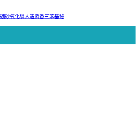
硼砂
氧化膦
人造麝香
三苯基铋