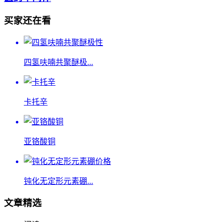
买家还在看
四氢呋喃共聚醚极...
卡托辛
亚铬酸铜
钝化无定形元素硼...
文章精选