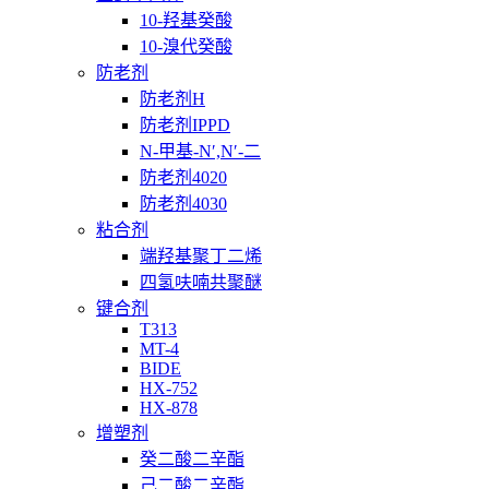
10-羟基癸酸
10-溴代癸酸
防老剂
防老剂H
防老剂IPPD
N-甲基-N′,N′-二
防老剂4020
防老剂4030
粘合剂
端羟基聚丁二烯
四氢呋喃共聚醚
键合剂
T313
MT-4
BIDE
HX-752
HX-878
增塑剂
癸二酸二辛酯
己二酸二辛酯