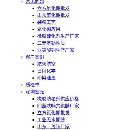
常见问题
六方氮化硼批发
山东氧化硼批发
硼粉工艺
氮化硼应用
橡胶硫化剂生产厂家
三苯基铋性质
亚铬酸铜生产厂家
客户案例
航天航空
日用化学
印染油墨
质检单
深圳宏元
橡胶防老剂供应价格
四氢呋喃共聚醚厂家
立方氮化硼批发
工业无水硼砂
山东二茂铁厂家