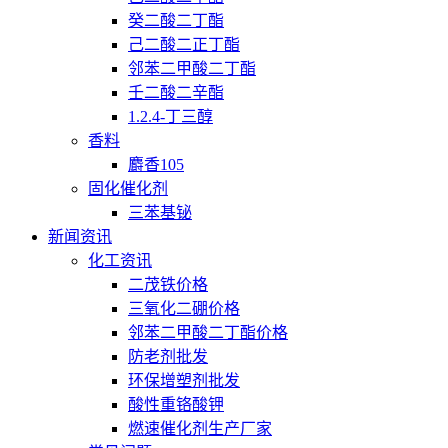
癸二酸二丁酯
己二酸二正丁酯
邻苯二甲酸二丁酯
壬二酸二辛酯
1.2.4-丁三醇
香料
麝香105
固化催化剂
三苯基铋
新闻资讯
化工资讯
二茂铁价格
三氧化二硼价格
邻苯二甲酸二丁酯价格
防老剂批发
环保增塑剂批发
酸性重铬酸钾
燃速催化剂生产厂家