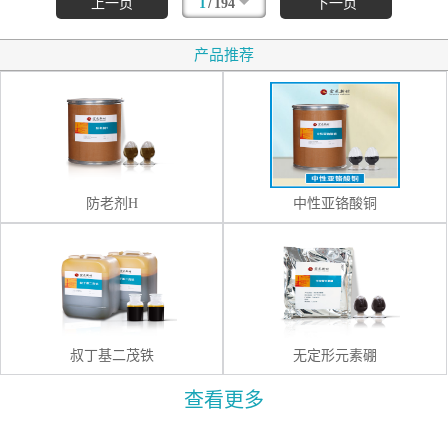
/
上一页
1
194
下一页
产品推荐
防老剂H
中性亚铬酸铜
叔丁基二茂铁
无定形元素硼
查看更多