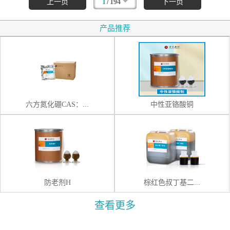
/
上一页
1
194
下一页
产品推荐
六方氮化硼CAS：...
中性亚铬酸铜
防老剂H
棕红色叔丁基二...
查看更多