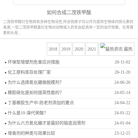
如何合成二茂铁甲酸
二茂铁甲酸衍生物具有多种生物活性,所含铁原子可以作为提供生物体内铁元素的
来源,一些二茂铁甲酰基衍生物对动物或人的贫血症具有一定的治疗效果。在青霉
素和头孢...
2018
2019
2020
2021
最热
环保型增塑剂危害应对措施
20-11-02
化工原料库存处理厂家
20-11-20
为什么选择氮化硼做脱模剂？
24-06-20
橡胶硫化是如何提高性能的？
24-05-14
丁基橡胶生产中-防老剂添加的要点
24-04-22
什么是10-溴代癸酸？
24-01-22
为什么六方氮化硼才是最好的锻造润滑剂
24-01-04
增香剂的种类与效果比较
23-12-25