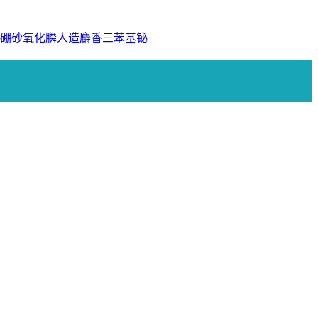
硼砂
氧化膦
人造麝香
三苯基铋