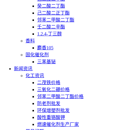
癸二酸二丁酯
己二酸二正丁酯
邻苯二甲酸二丁酯
壬二酸二辛酯
1.2.4-丁三醇
香料
麝香105
固化催化剂
三苯基铋
新闻资讯
化工资讯
二茂铁价格
三氧化二硼价格
邻苯二甲酸二丁酯价格
防老剂批发
环保增塑剂批发
酸性重铬酸钾
燃速催化剂生产厂家