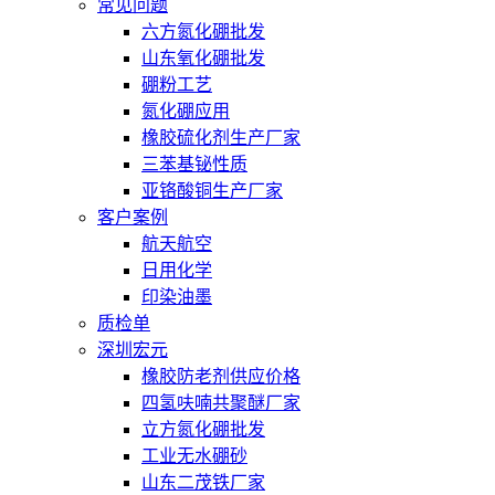
常见问题
六方氮化硼批发
山东氧化硼批发
硼粉工艺
氮化硼应用
橡胶硫化剂生产厂家
三苯基铋性质
亚铬酸铜生产厂家
客户案例
航天航空
日用化学
印染油墨
质检单
深圳宏元
橡胶防老剂供应价格
四氢呋喃共聚醚厂家
立方氮化硼批发
工业无水硼砂
山东二茂铁厂家