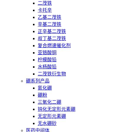
二茂铁
卡托辛
乙基二茂铁
辛基二茂铁
正辛基二茂铁
叔丁基二茂铁
复合燃速催化剂
亚铬酸铜
柠檬酸铅
水杨酸铅
二茂铁衍生物
硼系列产品
氮化硼
硼粉
三氧化二硼
钝化无定形元素硼
无定形元素硼
无水硼砂
医药中间体