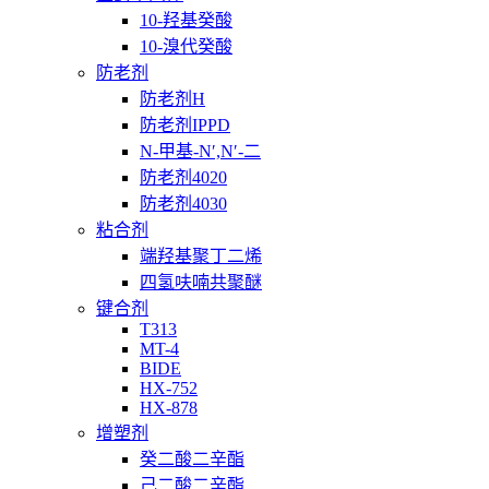
10-羟基癸酸
10-溴代癸酸
防老剂
防老剂H
防老剂IPPD
N-甲基-N′,N′-二
防老剂4020
防老剂4030
粘合剂
端羟基聚丁二烯
四氢呋喃共聚醚
键合剂
T313
MT-4
BIDE
HX-752
HX-878
增塑剂
癸二酸二辛酯
己二酸二辛酯