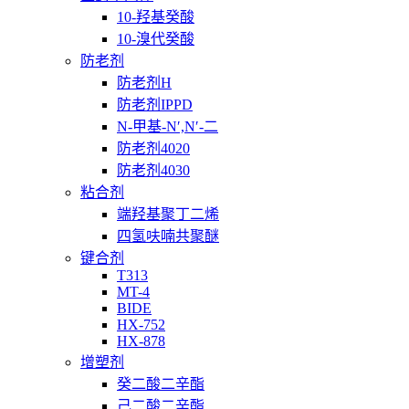
10-羟基癸酸
10-溴代癸酸
防老剂
防老剂H
防老剂IPPD
N-甲基-N′,N′-二
防老剂4020
防老剂4030
粘合剂
端羟基聚丁二烯
四氢呋喃共聚醚
键合剂
T313
MT-4
BIDE
HX-752
HX-878
增塑剂
癸二酸二辛酯
己二酸二辛酯