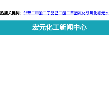
热搜关键词：
邻苯二甲酸二丁酯
己二酸二辛酯
氮化硼
氧化硼
无水
宏元化工新闻中心