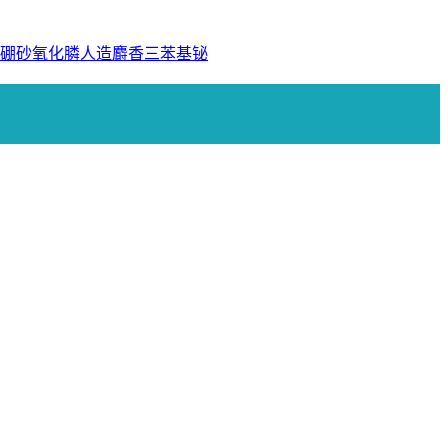
硼砂
氧化膦
人造麝香
三苯基铋