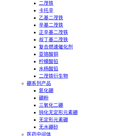
二茂铁
卡托辛
乙基二茂铁
辛基二茂铁
正辛基二茂铁
叔丁基二茂铁
复合燃速催化剂
亚铬酸铜
柠檬酸铅
水杨酸铅
二茂铁衍生物
硼系列产品
氮化硼
硼粉
三氧化二硼
钝化无定形元素硼
无定形元素硼
无水硼砂
医药中间体