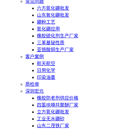
常见问题
六方氮化硼批发
山东氧化硼批发
硼粉工艺
氮化硼应用
橡胶硫化剂生产厂家
三苯基铋性质
亚铬酸铜生产厂家
客户案例
航天航空
日用化学
印染油墨
质检单
深圳宏元
橡胶防老剂供应价格
四氢呋喃共聚醚厂家
立方氮化硼批发
工业无水硼砂
山东二茂铁厂家