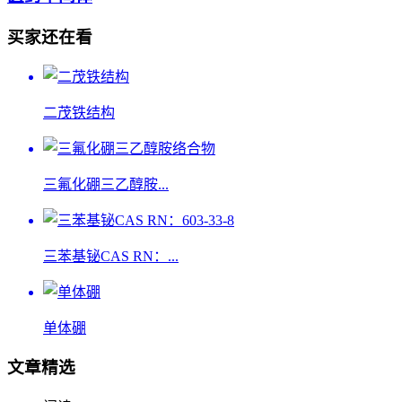
买家还在看
二茂铁结构
三氟化硼三乙醇胺...
三苯基铋CAS RN：...
单体硼
文章精选