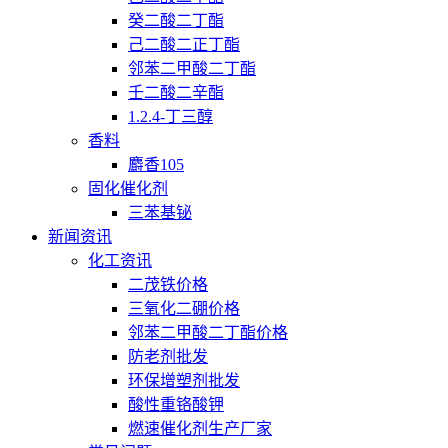
癸二酸二丁酯
己二酸二正丁酯
邻苯二甲酸二丁酯
壬二酸二辛酯
1.2.4-丁三醇
香料
麝香105
固化催化剂
三苯基铋
新闻资讯
化工资讯
二茂铁价格
三氧化二硼价格
邻苯二甲酸二丁酯价格
防老剂批发
环保增塑剂批发
酸性重铬酸钾
燃速催化剂生产厂家